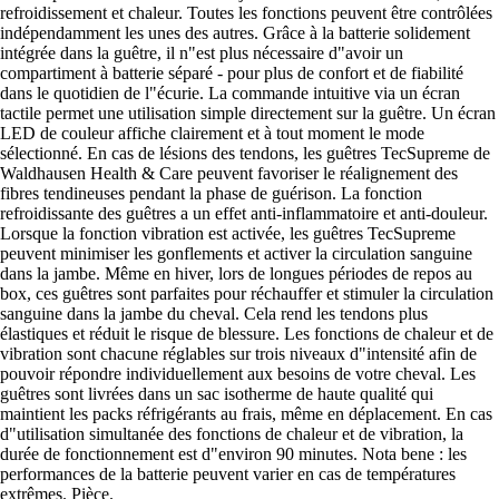
refroidissement et chaleur. Toutes les fonctions peuvent être contrôlées
indépendamment les unes des autres. Grâce à la batterie solidement
intégrée dans la guêtre, il n"est plus nécessaire d"avoir un
compartiment à batterie séparé - pour plus de confort et de fiabilité
dans le quotidien de l"écurie. La commande intuitive via un écran
tactile permet une utilisation simple directement sur la guêtre. Un écran
LED de couleur affiche clairement et à tout moment le mode
sélectionné. En cas de lésions des tendons, les guêtres TecSupreme de
Waldhausen Health & Care peuvent favoriser le réalignement des
fibres tendineuses pendant la phase de guérison. La fonction
refroidissante des guêtres a un effet anti-inflammatoire et anti-douleur.
Lorsque la fonction vibration est activée, les guêtres TecSupreme
peuvent minimiser les gonflements et activer la circulation sanguine
dans la jambe. Même en hiver, lors de longues périodes de repos au
box, ces guêtres sont parfaites pour réchauffer et stimuler la circulation
sanguine dans la jambe du cheval. Cela rend les tendons plus
élastiques et réduit le risque de blessure. Les fonctions de chaleur et de
vibration sont chacune réglables sur trois niveaux d"intensité afin de
pouvoir répondre individuellement aux besoins de votre cheval. Les
guêtres sont livrées dans un sac isotherme de haute qualité qui
maintient les packs réfrigérants au frais, même en déplacement. En cas
d"utilisation simultanée des fonctions de chaleur et de vibration, la
durée de fonctionnement est d"environ 90 minutes. Nota bene : les
performances de la batterie peuvent varier en cas de températures
extrêmes. Pièce.