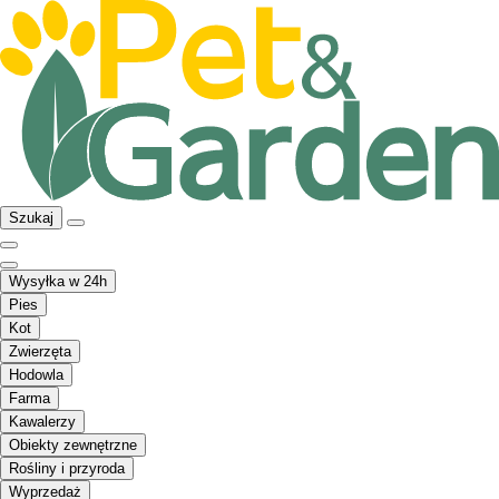
Szukaj
Wysyłka w 24h
Pies
Kot
Zwierzęta
Hodowla
Farma
Kawalerzy
Obiekty zewnętrzne
Rośliny i przyroda
Wyprzedaż