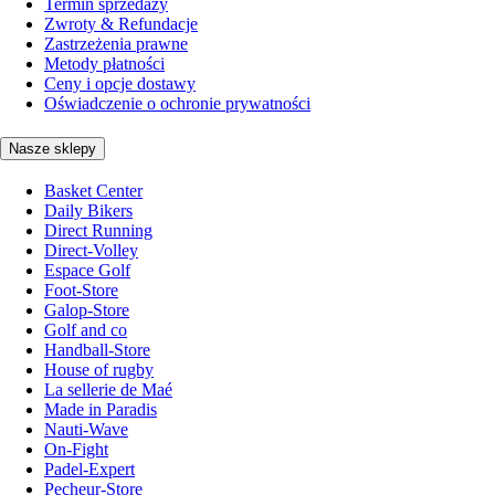
Termin sprzedaży
Zwroty & Refundacje
Zastrzeżenia prawne
Metody płatności
Ceny i opcje dostawy
Oświadczenie o ochronie prywatności
Nasze sklepy
Basket Center
Daily Bikers
Direct Running
Direct-Volley
Espace Golf
Foot-Store
Galop-Store
Golf and co
Handball-Store
House of rugby
La sellerie de Maé
Made in Paradis
Nauti-Wave
On-Fight
Padel-Expert
Pecheur-Store