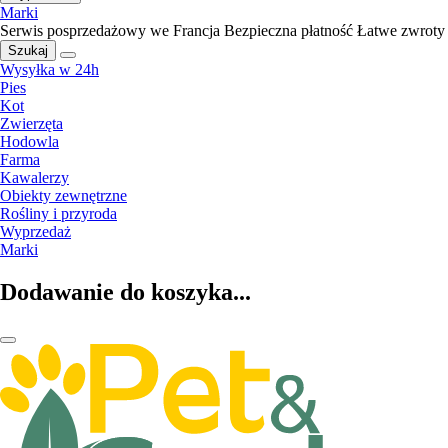
Marki
Serwis posprzedażowy we Francja
Bezpieczna płatność
Łatwe zwroty
Szukaj
Wysyłka w 24h
Pies
Kot
Zwierzęta
Hodowla
Farma
Kawalerzy
Obiekty zewnętrzne
Rośliny i przyroda
Wyprzedaż
Marki
Dodawanie do koszyka...