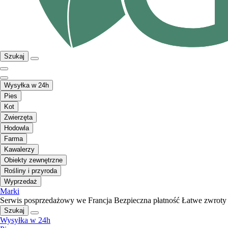
Szukaj
Wysyłka w 24h
Pies
Kot
Zwierzęta
Hodowla
Farma
Kawalerzy
Obiekty zewnętrzne
Rośliny i przyroda
Wyprzedaż
Marki
Serwis posprzedażowy we Francja
Bezpieczna płatność
Łatwe zwroty
Szukaj
Wysyłka w 24h