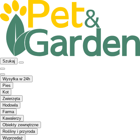
Szukaj
Wysyłka w 24h
Pies
Kot
Zwierzęta
Hodowla
Farma
Kawalerzy
Obiekty zewnętrzne
Rośliny i przyroda
Wyprzedaż