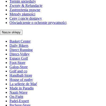
Termin sprzedaży
Zwroty & Refundacje
Zastrzeżenia prawne
Metody płatności
Ceny i opcje dostawy
Oświadczenie o ochronie prywatności
Nasze sklepy
Basket Center
Daily Bikers
Direct Running
Direct-Volley
Espace Golf
Foot-Store
Galop-Store
Golf and co
Handball-Store
House of rugby
La sellerie de Maé
Made in Paradis
Nauti-Wave
On-Fight
Padel-Expert
Pecheur-Store