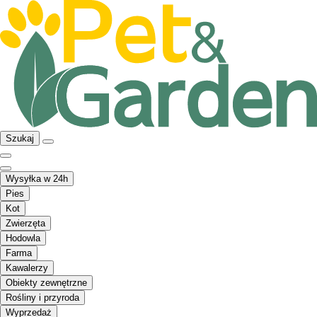
Szukaj
Wysyłka w 24h
Pies
Kot
Zwierzęta
Hodowla
Farma
Kawalerzy
Obiekty zewnętrzne
Rośliny i przyroda
Wyprzedaż