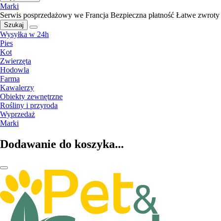
Marki
Serwis posprzedażowy we Francja
Bezpieczna płatność
Łatwe zwroty
Szukaj
Wysyłka w 24h
Pies
Kot
Zwierzęta
Hodowla
Farma
Kawalerzy
Obiekty zewnętrzne
Rośliny i przyroda
Wyprzedaż
Marki
Dodawanie do koszyka...