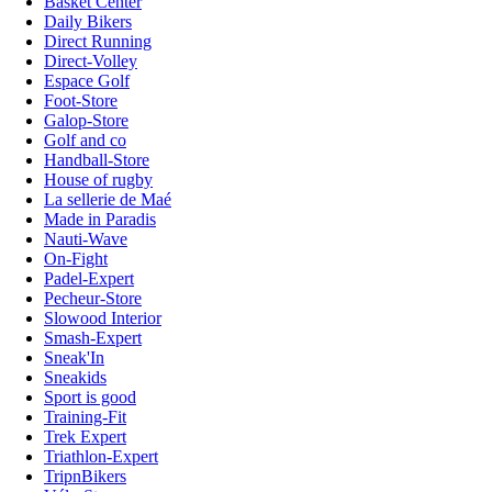
Basket Center
Daily Bikers
Direct Running
Direct-Volley
Espace Golf
Foot-Store
Galop-Store
Golf and co
Handball-Store
House of rugby
La sellerie de Maé
Made in Paradis
Nauti-Wave
On-Fight
Padel-Expert
Pecheur-Store
Slowood Interior
Smash-Expert
Sneak'In
Sneakids
Sport is good
Training-Fit
Trek Expert
Triathlon-Expert
TripnBikers