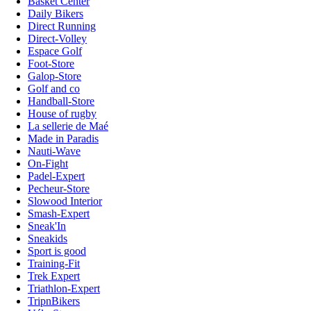
Basket Center
Daily Bikers
Direct Running
Direct-Volley
Espace Golf
Foot-Store
Galop-Store
Golf and co
Handball-Store
House of rugby
La sellerie de Maé
Made in Paradis
Nauti-Wave
On-Fight
Padel-Expert
Pecheur-Store
Slowood Interior
Smash-Expert
Sneak'In
Sneakids
Sport is good
Training-Fit
Trek Expert
Triathlon-Expert
TripnBikers