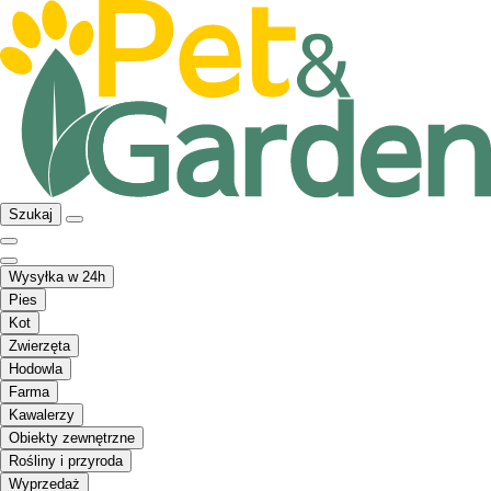
Szukaj
Wysyłka w 24h
Pies
Kot
Zwierzęta
Hodowla
Farma
Kawalerzy
Obiekty zewnętrzne
Rośliny i przyroda
Wyprzedaż