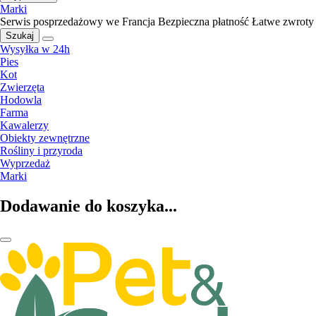
Marki
Serwis posprzedażowy we Francja
Bezpieczna płatność
Łatwe zwroty
Szukaj
Wysyłka w 24h
Pies
Kot
Zwierzęta
Hodowla
Farma
Kawalerzy
Obiekty zewnętrzne
Rośliny i przyroda
Wyprzedaż
Marki
Dodawanie do koszyka...