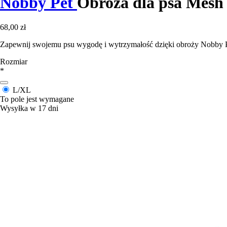
Nobby Pet
Obroża dla psa Mesh
68,00 zł
Zapewnij swojemu psu wygodę i wytrzymałość dzięki obroży Nobby P
Rozmiar
*
L/XL
To pole jest wymagane
Wysyłka w 17 dni