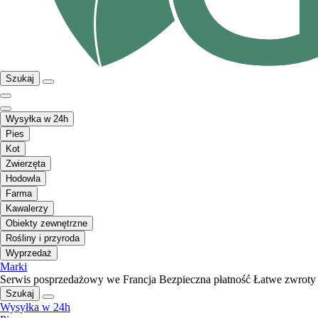
Szukaj
Wysyłka w 24h
Pies
Kot
Zwierzęta
Hodowla
Farma
Kawalerzy
Obiekty zewnętrzne
Rośliny i przyroda
Wyprzedaż
Marki
Serwis posprzedażowy we Francja
Bezpieczna płatność
Łatwe zwroty
Szukaj
Wysyłka w 24h