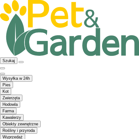
Szukaj
Wysyłka w 24h
Pies
Kot
Zwierzęta
Hodowla
Farma
Kawalerzy
Obiekty zewnętrzne
Rośliny i przyroda
Wyprzedaż