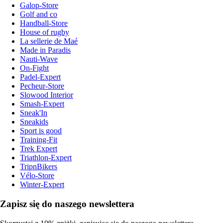
Galop-Store
Golf and co
Handball-Store
House of rugby
La sellerie de Maé
Made in Paradis
Nauti-Wave
On-Fight
Padel-Expert
Pecheur-Store
Slowood Interior
Smash-Expert
Sneak'In
Sneakids
Sport is good
Training-Fit
Trek Expert
Triathlon-Expert
TripnBikers
Vélo-Store
Winter-Expert
Zapisz się do naszego newslettera