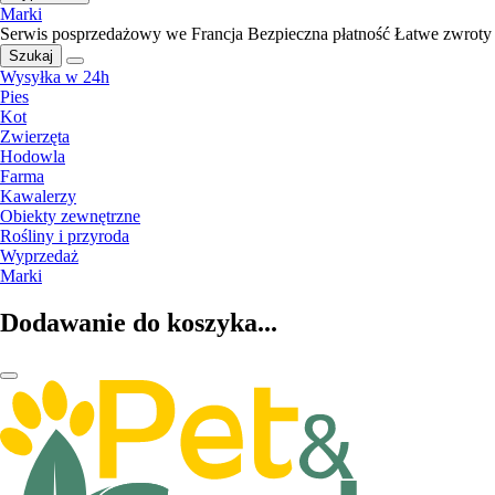
Marki
Serwis posprzedażowy we Francja
Bezpieczna płatność
Łatwe zwroty
Szukaj
Wysyłka w 24h
Pies
Kot
Zwierzęta
Hodowla
Farma
Kawalerzy
Obiekty zewnętrzne
Rośliny i przyroda
Wyprzedaż
Marki
Dodawanie do koszyka...