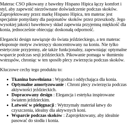
Materac CSO pikowany z bawełny Hispano Hipica łączy komfort i
styl, aby zapewnić niezrównane doświadczenie podczas skoków.
Zaprojektowany przez markę Hispano Hipica, ten materac jest
specjalnie pomyślany dla pasjonatów skoków przez przeszkody. Jego
wysokiej jakości bawełnowy skład zapewnia przyjemną miękkość dla
konia, jednocześnie obiecując doskonałą odporność.
Elegancki design nawiązuje do świata jeździeckiego, a ten materac
eksponuje motyw zwierzęcy skoncentrowany na koniu. Nie tylko
estetycznie przyjemny, ale także funkcjonalny, zapewniając optymalne
wsparcie podczas sesji jeździeckich. Pikowanie pomaga w tłumieniu
wstrząsów, chroniąc w ten sposób plecy zwierzęcia podczas skoków.
Kluczowe cechy tego produktu to:
Tkanina bawełniana
: Wygodna i oddychająca dla konia.
Optymalne amortyzowanie
: Chroni plecy zwierzęcia podczas
aktywności jeździeckich.
Dopracowany design
: Elegancja i estetyka inspirowane
światem jeździeckim.
Łatwość w pielęgnacji
: Wytrzymały materiał łatwy do
czyszczenia, idealny dla aktywnych koni.
Wsparcie podczas skoków
: Zaprojektowany, aby idealnie
pasować do siodła i konia.