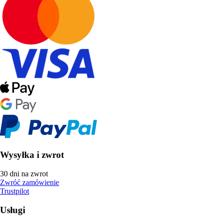
Wysyłka i zwrot
30 dni na zwrot
Zwróć zamówienie
Trustpilot
Usługi