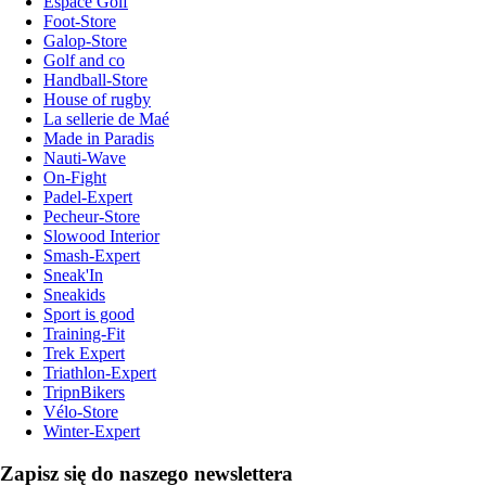
Espace Golf
Foot-Store
Galop-Store
Golf and co
Handball-Store
House of rugby
La sellerie de Maé
Made in Paradis
Nauti-Wave
On-Fight
Padel-Expert
Pecheur-Store
Slowood Interior
Smash-Expert
Sneak'In
Sneakids
Sport is good
Training-Fit
Trek Expert
Triathlon-Expert
TripnBikers
Vélo-Store
Winter-Expert
Zapisz się do naszego newslettera