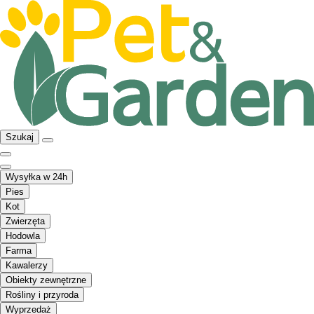
Szukaj
Wysyłka w 24h
Pies
Kot
Zwierzęta
Hodowla
Farma
Kawalerzy
Obiekty zewnętrzne
Rośliny i przyroda
Wyprzedaż