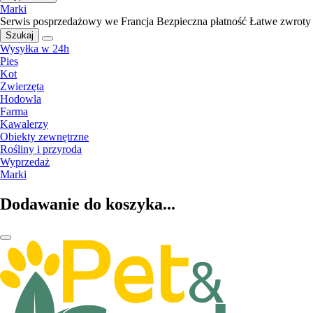
Marki
Serwis posprzedażowy we Francja
Bezpieczna płatność
Łatwe zwroty
Szukaj
Wysyłka w 24h
Pies
Kot
Zwierzęta
Hodowla
Farma
Kawalerzy
Obiekty zewnętrzne
Rośliny i przyroda
Wyprzedaż
Marki
Dodawanie do koszyka...