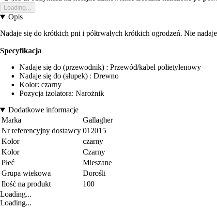
Loading...
Opis
Nadaje się do krótkich pni i półtrwałych krótkich ogrodzeń. Nie nadaj
Specyfikacja
Nadaje się do (przewodnik) : Przewód/kabel polietylenowy
Nadaje się do (słupek) : Drewno
Kolor: czarny
Pozycja izolatora: Narożnik
Dodatkowe informacje
Marka
Gallagher
Nr referencyjny dostawcy
012015
Kolor
czarny
Kolor
Czarny
Płeć
Mieszane
Grupa wiekowa
Dorośli
Ilość na produkt
100
Loading...
Loading...