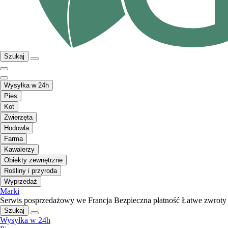
Szukaj
Wysyłka w 24h
Pies
Kot
Zwierzęta
Hodowla
Farma
Kawalerzy
Obiekty zewnętrzne
Rośliny i przyroda
Wyprzedaż
Marki
Serwis posprzedażowy we Francja
Bezpieczna płatność
Łatwe zwroty
Szukaj
Wysyłka w 24h