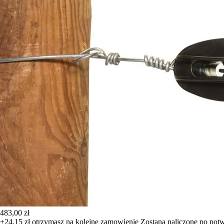
483,00 zł
+24,15 zł
otrzymasz na kolejne zamowienie
Zostana naliczone po pot