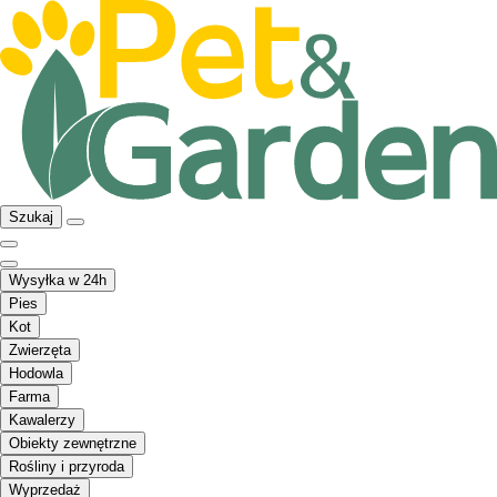
Szukaj
Wysyłka w 24h
Pies
Kot
Zwierzęta
Hodowla
Farma
Kawalerzy
Obiekty zewnętrzne
Rośliny i przyroda
Wyprzedaż