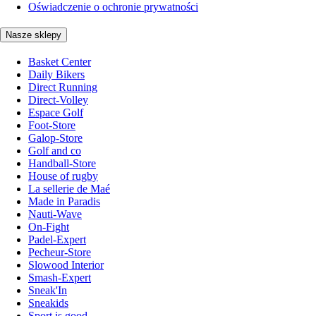
Oświadczenie o ochronie prywatności
Nasze sklepy
Basket Center
Daily Bikers
Direct Running
Direct-Volley
Espace Golf
Foot-Store
Galop-Store
Golf and co
Handball-Store
House of rugby
La sellerie de Maé
Made in Paradis
Nauti-Wave
On-Fight
Padel-Expert
Pecheur-Store
Slowood Interior
Smash-Expert
Sneak'In
Sneakids
Sport is good