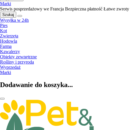
Marki
Serwis posprzedażowy we Francja
Bezpieczna płatność
Łatwe zwroty
Szukaj
Wysyłka w 24h
Pies
Kot
Zwierzęta
Hodowla
Farma
Kawalerzy
Obiekty zewnętrzne
Rośliny i przyroda
Wyprzedaż
Marki
Dodawanie do koszyka...