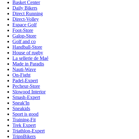
Basket Center
Daily Bikers
Direct Running
Direct-Volley
Espace Golf
Foot-Store
Galop-Store
Golf and co
Handball-Store
House of rugby
La sellerie de Maé
Made in Paradis
Nauti-Wave
On-Fight
Padel-Expert
Pecheur-Store
Slowood Interior
Smash-Expert
Sneak'In
Sneakids
Sport is good
Training-Fit
Trek Expert
Triathlon-Expert
TripnBikers