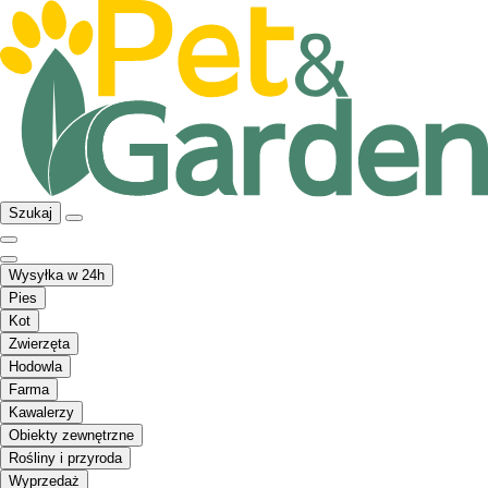
Szukaj
Wysyłka w 24h
Pies
Kot
Zwierzęta
Hodowla
Farma
Kawalerzy
Obiekty zewnętrzne
Rośliny i przyroda
Wyprzedaż