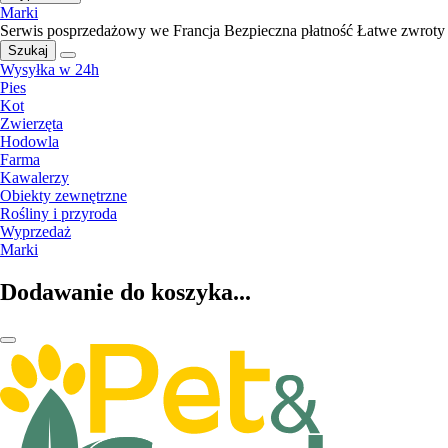
Marki
Serwis posprzedażowy we Francja
Bezpieczna płatność
Łatwe zwroty
Szukaj
Wysyłka w 24h
Pies
Kot
Zwierzęta
Hodowla
Farma
Kawalerzy
Obiekty zewnętrzne
Rośliny i przyroda
Wyprzedaż
Marki
Dodawanie do koszyka...