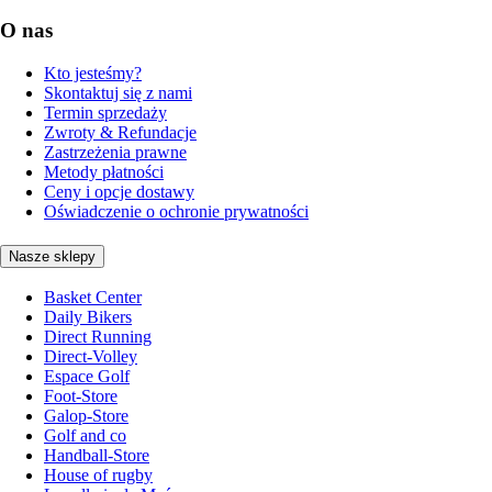
O nas
Kto jesteśmy?
Skontaktuj się z nami
Termin sprzedaży
Zwroty & Refundacje
Zastrzeżenia prawne
Metody płatności
Ceny i opcje dostawy
Oświadczenie o ochronie prywatności
Nasze sklepy
Basket Center
Daily Bikers
Direct Running
Direct-Volley
Espace Golf
Foot-Store
Galop-Store
Golf and co
Handball-Store
House of rugby