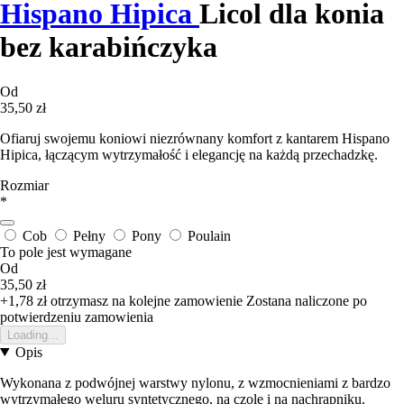
Hispano Hipica
Licol dla konia
bez karabińczyka
Od
35,50 zł
Ofiaruj swojemu koniowi niezrównany komfort z kantarem Hispano
Hipica, łączącym wytrzymałość i elegancję na każdą przechadzkę.
Rozmiar
*
Cob
Pełny
Pony
Poulain
To pole jest wymagane
Od
35,50 zł
+1,78 zł
otrzymasz na kolejne zamowienie
Zostana naliczone po
potwierdzeniu zamowienia
Loading...
Opis
Wykonana z podwójnej warstwy nylonu, z wzmocnieniami z bardzo
wytrzymałego weluru syntetycznego, na czole i na nachrapniku.