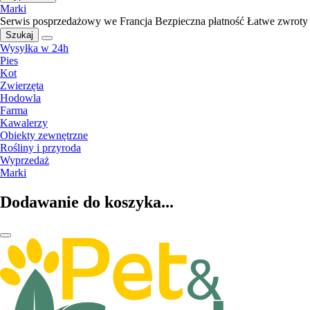
Marki
Serwis posprzedażowy we Francja
Bezpieczna płatność
Łatwe zwroty
Szukaj
Wysyłka w 24h
Pies
Kot
Zwierzęta
Hodowla
Farma
Kawalerzy
Obiekty zewnętrzne
Rośliny i przyroda
Wyprzedaż
Marki
Dodawanie do koszyka...