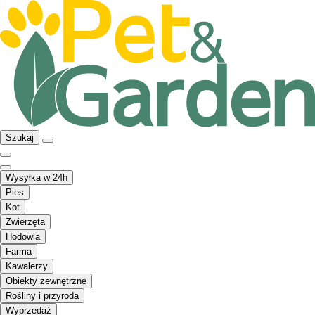
Szukaj
Wysyłka w 24h
Pies
Kot
Zwierzęta
Hodowla
Farma
Kawalerzy
Obiekty zewnętrzne
Rośliny i przyroda
Wyprzedaż