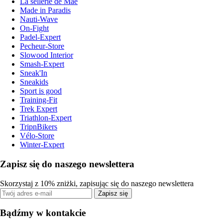
La sellerie de Maé
Made in Paradis
Nauti-Wave
On-Fight
Padel-Expert
Pecheur-Store
Slowood Interior
Smash-Expert
Sneak'In
Sneakids
Sport is good
Training-Fit
Trek Expert
Triathlon-Expert
TripnBikers
Vélo-Store
Winter-Expert
Zapisz się do naszego newslettera
Skorzystaj z 10% zniżki, zapisując się do naszego newslettera
Zapisz się
Bądźmy w kontakcie