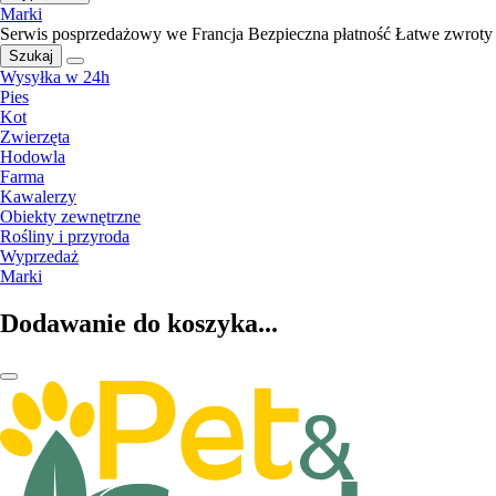
Marki
Serwis posprzedażowy we Francja
Bezpieczna płatność
Łatwe zwroty
Szukaj
Wysyłka w 24h
Pies
Kot
Zwierzęta
Hodowla
Farma
Kawalerzy
Obiekty zewnętrzne
Rośliny i przyroda
Wyprzedaż
Marki
Dodawanie do koszyka...