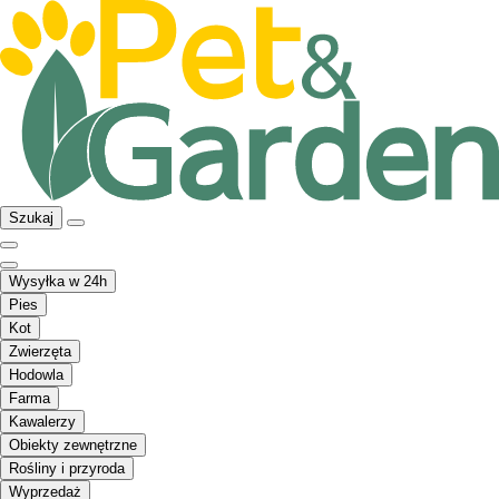
Szukaj
Wysyłka w 24h
Pies
Kot
Zwierzęta
Hodowla
Farma
Kawalerzy
Obiekty zewnętrzne
Rośliny i przyroda
Wyprzedaż