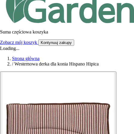
Suma częściowa koszyka
Zobacz mój koszyk
Kontynuuj zakupy
Loading...
Strona główna
/
Westernowa derka dla konia Hispano Hipica