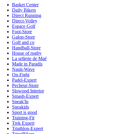
Basket Center
Daily Bikers
Direct Running
Direct-Volley
Espace Golf
Foot-Store
Galop-Store
Golf and co
Handball-Store
House of rugby
La sellerie de Maé
Made in Paradis
Nauti-Wave
On-Fight
Padel-Expert
Pecheur-Store
Slowood Interior
Smash-Expert
Sneak'In
Sneakids
Sport is good
Training-Fit
Trek Expert
Triathlon-Expert
TripnBikers