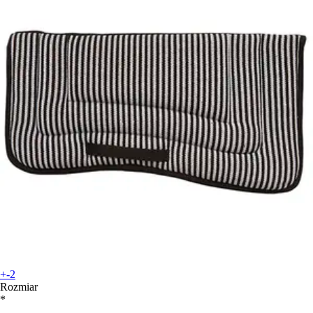
+-2
Rozmiar
*