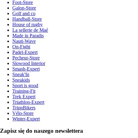
Foot-Store
Galop-Store
Golf and co
Handball-Store
House of rugby
La sellerie de Maé
Made in Paradis
Nauti-Wave
On-Fight
Padel-Expert
Pecheur-Store
Slowood Interior
Smash-Expert
Sneak'In
Sneakids
Sport is good
Training-Fit
Trek Expert
Triathlon-Expert
TripnBikers
Vélo-Store
Winter-Expert
Zapisz się do naszego newslettera