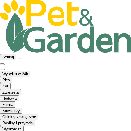
Szukaj
Wysyłka w 24h
Pies
Kot
Zwierzęta
Hodowla
Farma
Kawalerzy
Obiekty zewnętrzne
Rośliny i przyroda
Wyprzedaż