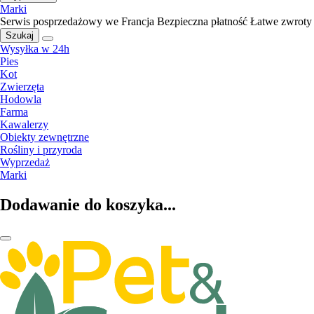
Marki
Serwis posprzedażowy we Francja
Bezpieczna płatność
Łatwe zwroty
Szukaj
Wysyłka w 24h
Pies
Kot
Zwierzęta
Hodowla
Farma
Kawalerzy
Obiekty zewnętrzne
Rośliny i przyroda
Wyprzedaż
Marki
Dodawanie do koszyka...