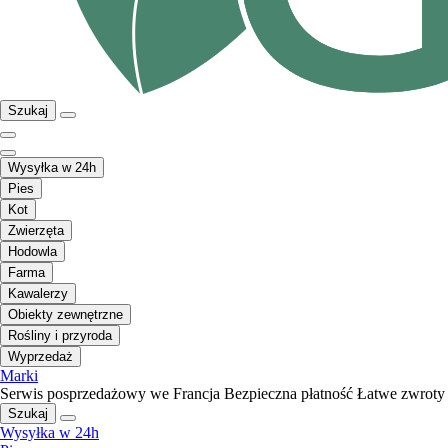
Szukaj
Wysyłka w 24h
Pies
Kot
Zwierzęta
Hodowla
Farma
Kawalerzy
Obiekty zewnętrzne
Rośliny i przyroda
Wyprzedaż
Marki
Serwis posprzedażowy we Francja
Bezpieczna płatność
Łatwe zwroty
Szukaj
Wysyłka w 24h