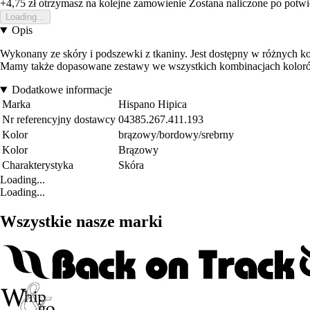
+4,75 zł
otrzymasz na kolejne zamowienie
Zostana naliczone po potw
Loading...
Opis
Wykonany ze skóry i podszewki z tkaniny. Jest dostępny w różnych ko
Mamy także dopasowane zestawy we wszystkich kombinacjach kolorów
Dodatkowe informacje
Marka
Hispano Hipica
Nr referencyjny dostawcy
04385.267.411.193
Kolor
brązowy/bordowy/srebrny
Kolor
Brązowy
Charakterystyka
Skóra
Loading...
Loading...
Wszystkie nasze marki