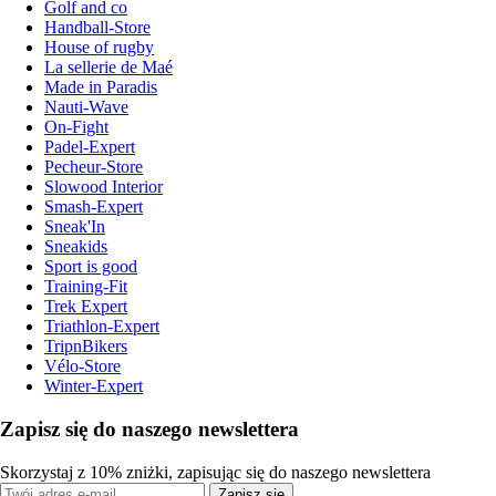
Golf and co
Handball-Store
House of rugby
La sellerie de Maé
Made in Paradis
Nauti-Wave
On-Fight
Padel-Expert
Pecheur-Store
Slowood Interior
Smash-Expert
Sneak'In
Sneakids
Sport is good
Training-Fit
Trek Expert
Triathlon-Expert
TripnBikers
Vélo-Store
Winter-Expert
Zapisz się do naszego newslettera
Skorzystaj z 10% zniżki, zapisując się do naszego newslettera
Zapisz się