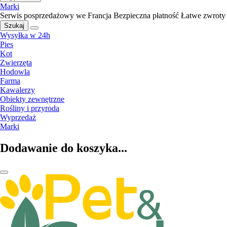
Marki
Serwis posprzedażowy we Francja
Bezpieczna płatność
Łatwe zwroty
Szukaj
Wysyłka w 24h
Pies
Kot
Zwierzęta
Hodowla
Farma
Kawalerzy
Obiekty zewnętrzne
Rośliny i przyroda
Wyprzedaż
Marki
Dodawanie do koszyka...