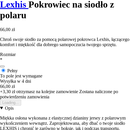
Lexhis
Pokrowiec na siodło z
polaru
66,00 zł
Chroń swoje siodło za pomocą polarowej pokrowca Lexhis, łączącego
komfort i miękkość dla dobrego samopoczucia twojego sprzętu.
Rozmiar
*
Pełny
To pole jest wymagane
Wysyłka w 4 dni
66,00 zł
+3,30 zł
otrzymasz na kolejne zamowienie
Zostana naliczone po
potwierdzeniu zamowienia
Loading...
Opis
Miękka osłona wykonana z elastycznej dzianiny jersey z polarowym
wykończeniem wewnątrz. Zaprojektowana, aby dbać o twoje siodło
LEXHIS i chronić je zarówno w boksie, jak i podczas transportu.