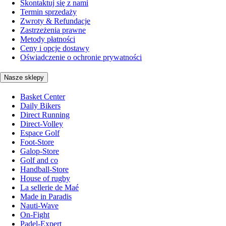
Skontaktuj się z nami
Termin sprzedaży
Zwroty & Refundacje
Zastrzeżenia prawne
Metody płatności
Ceny i opcje dostawy
Oświadczenie o ochronie prywatności
Nasze sklepy
Basket Center
Daily Bikers
Direct Running
Direct-Volley
Espace Golf
Foot-Store
Galop-Store
Golf and co
Handball-Store
House of rugby
La sellerie de Maé
Made in Paradis
Nauti-Wave
On-Fight
Padel-Expert