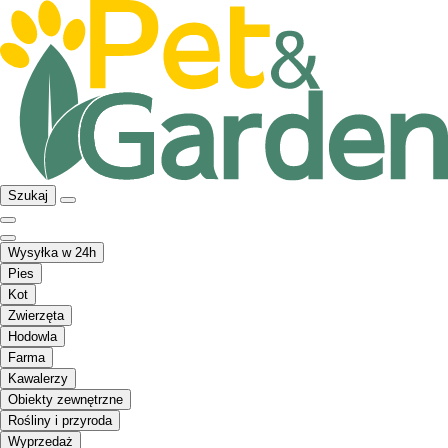
Szukaj
Wysyłka w 24h
Pies
Kot
Zwierzęta
Hodowla
Farma
Kawalerzy
Obiekty zewnętrzne
Rośliny i przyroda
Wyprzedaż