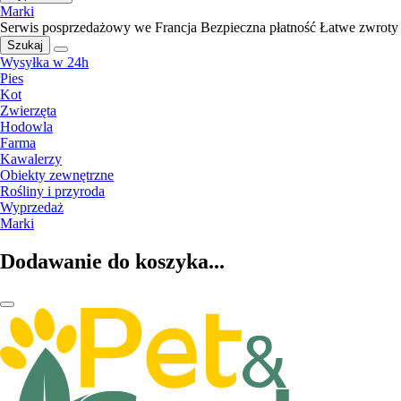
Marki
Serwis posprzedażowy we Francja
Bezpieczna płatność
Łatwe zwroty
Szukaj
Wysyłka w 24h
Pies
Kot
Zwierzęta
Hodowla
Farma
Kawalerzy
Obiekty zewnętrzne
Rośliny i przyroda
Wyprzedaż
Marki
Dodawanie do koszyka...