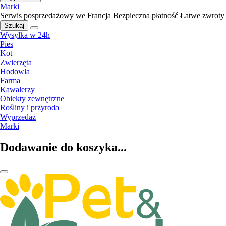
Marki
Serwis posprzedażowy we Francja
Bezpieczna płatność
Łatwe zwroty
Szukaj
Wysyłka w 24h
Pies
Kot
Zwierzęta
Hodowla
Farma
Kawalerzy
Obiekty zewnętrzne
Rośliny i przyroda
Wyprzedaż
Marki
Dodawanie do koszyka...