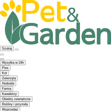
Szukaj
Wysyłka w 24h
Pies
Kot
Zwierzęta
Hodowla
Farma
Kawalerzy
Obiekty zewnętrzne
Rośliny i przyroda
Wyprzedaż