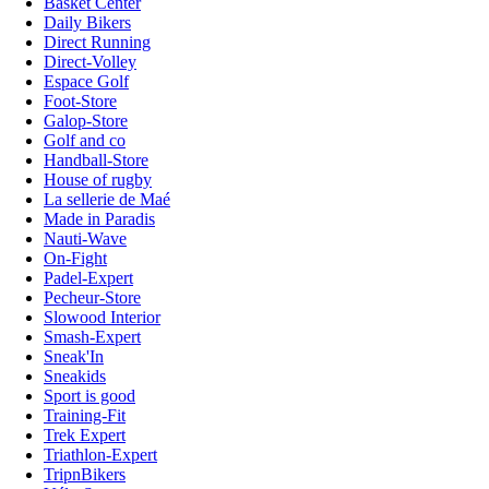
Basket Center
Daily Bikers
Direct Running
Direct-Volley
Espace Golf
Foot-Store
Galop-Store
Golf and co
Handball-Store
House of rugby
La sellerie de Maé
Made in Paradis
Nauti-Wave
On-Fight
Padel-Expert
Pecheur-Store
Slowood Interior
Smash-Expert
Sneak'In
Sneakids
Sport is good
Training-Fit
Trek Expert
Triathlon-Expert
TripnBikers