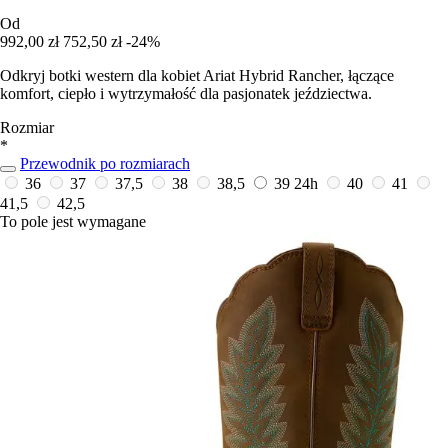
Od
992,00 zł
752,50 zł
-24%
Odkryj botki western dla kobiet Ariat Hybrid Rancher, łączące
komfort, ciepło i wytrzymałość dla pasjonatek jeździectwa.
Rozmiar
*
Przewodnik po rozmiarach
36
37
37,5
38
38,5
39
24h
40
41
41,5
42,5
To pole jest wymagane