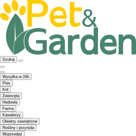
Szukaj
Wysyłka w 24h
Pies
Kot
Zwierzęta
Hodowla
Farma
Kawalerzy
Obiekty zewnętrzne
Rośliny i przyroda
Wyprzedaż