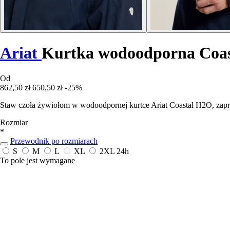
Ariat
Kurtka wodoodporna Coa
Od
862,50 zł
650,50 zł
-25%
Staw czoła żywiołom w wodoodpornej kurtce Ariat Coastal H2O, zaproj
Rozmiar
*
Przewodnik po rozmiarach
S
M
L
XL
2XL
24h
To pole jest wymagane