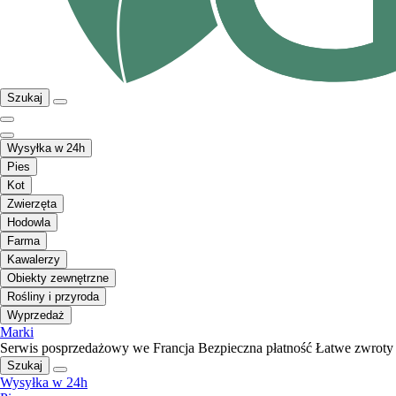
Szukaj
Wysyłka w 24h
Pies
Kot
Zwierzęta
Hodowla
Farma
Kawalerzy
Obiekty zewnętrzne
Rośliny i przyroda
Wyprzedaż
Marki
Serwis posprzedażowy we Francja
Bezpieczna płatność
Łatwe zwroty
Szukaj
Wysyłka w 24h