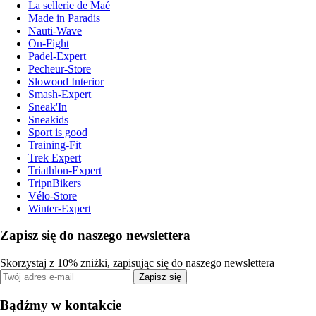
La sellerie de Maé
Made in Paradis
Nauti-Wave
On-Fight
Padel-Expert
Pecheur-Store
Slowood Interior
Smash-Expert
Sneak'In
Sneakids
Sport is good
Training-Fit
Trek Expert
Triathlon-Expert
TripnBikers
Vélo-Store
Winter-Expert
Zapisz się do naszego newslettera
Skorzystaj z 10% zniżki, zapisując się do naszego newslettera
Zapisz się
Bądźmy w kontakcie