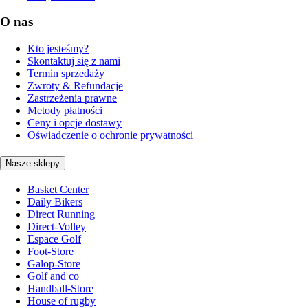
O nas
Kto jesteśmy?
Skontaktuj się z nami
Termin sprzedaży
Zwroty & Refundacje
Zastrzeżenia prawne
Metody płatności
Ceny i opcje dostawy
Oświadczenie o ochronie prywatności
Nasze sklepy
Basket Center
Daily Bikers
Direct Running
Direct-Volley
Espace Golf
Foot-Store
Galop-Store
Golf and co
Handball-Store
House of rugby