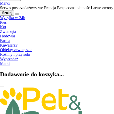
Marki
Serwis posprzedażowy we Francja
Bezpieczna płatność
Łatwe zwroty
Szukaj
Wysyłka w 24h
Pies
Kot
Zwierzęta
Hodowla
Farma
Kawalerzy
Obiekty zewnętrzne
Rośliny i przyroda
Wyprzedaż
Marki
Dodawanie do koszyka...