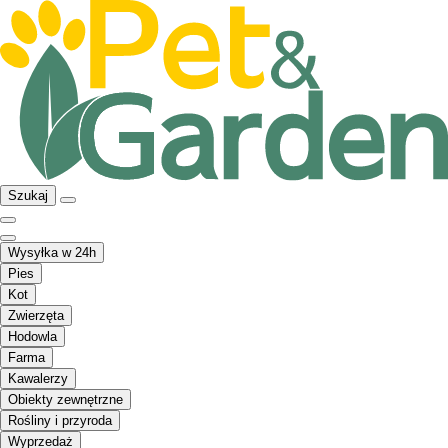
Szukaj
Wysyłka w 24h
Pies
Kot
Zwierzęta
Hodowla
Farma
Kawalerzy
Obiekty zewnętrzne
Rośliny i przyroda
Wyprzedaż