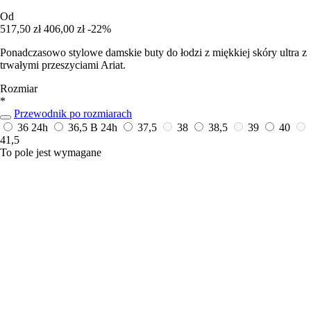
Od
517,50 zł
406,00 zł
-22%
Ponadczasowo stylowe damskie buty do łodzi z miękkiej skóry ultra z
trwałymi przeszyciami Ariat.
Rozmiar
*
Przewodnik po rozmiarach
36
24h
36,5 B
24h
37,5
38
38,5
39
40
41,5
To pole jest wymagane