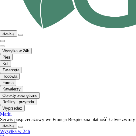
Szukaj
Wysyłka w 24h
Pies
Kot
Zwierzęta
Hodowla
Farma
Kawalerzy
Obiekty zewnętrzne
Rośliny i przyroda
Wyprzedaż
Marki
Serwis posprzedażowy we Francja
Bezpieczna płatność
Łatwe zwroty
Szukaj
Wysyłka w 24h