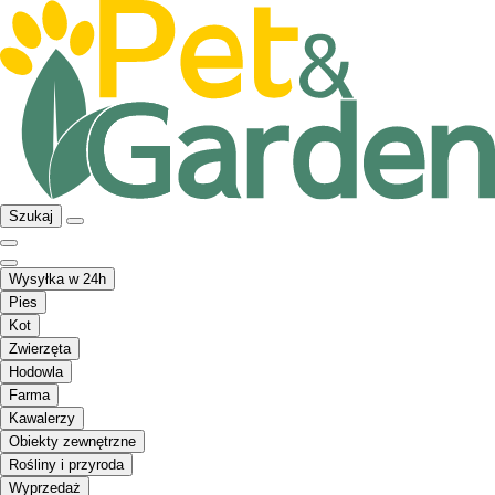
Szukaj
Wysyłka w 24h
Pies
Kot
Zwierzęta
Hodowla
Farma
Kawalerzy
Obiekty zewnętrzne
Rośliny i przyroda
Wyprzedaż