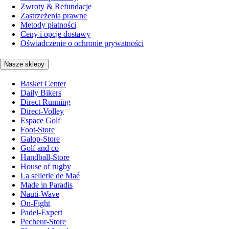
Zwroty & Refundacje
Zastrzeżenia prawne
Metody płatności
Ceny i opcje dostawy
Oświadczenie o ochronie prywatności
Nasze sklepy
Basket Center
Daily Bikers
Direct Running
Direct-Volley
Espace Golf
Foot-Store
Galop-Store
Golf and co
Handball-Store
House of rugby
La sellerie de Maé
Made in Paradis
Nauti-Wave
On-Fight
Padel-Expert
Pecheur-Store