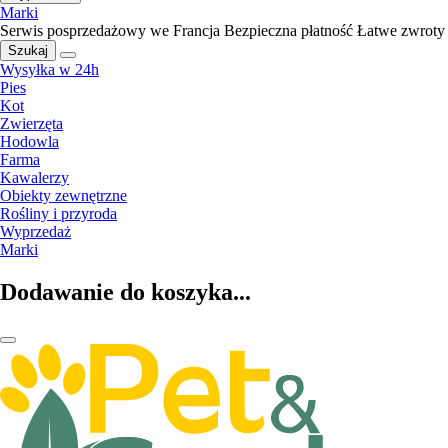
Marki
Serwis posprzedażowy we Francja
Bezpieczna płatność
Łatwe zwroty
Szukaj
Wysyłka w 24h
Pies
Kot
Zwierzęta
Hodowla
Farma
Kawalerzy
Obiekty zewnętrzne
Rośliny i przyroda
Wyprzedaż
Marki
Dodawanie do koszyka...