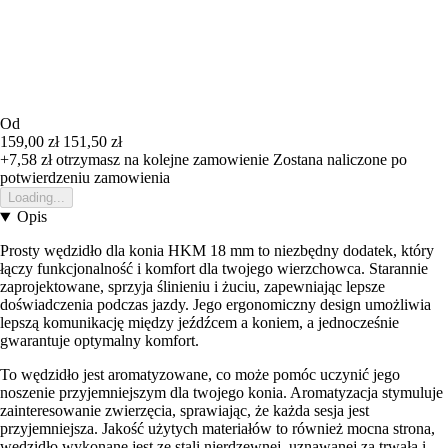
Od
159,00 zł
151,50 zł
+7,58 zł
otrzymasz na kolejne zamowienie
Zostana naliczone po
potwierdzeniu zamowienia
Loading...
Opis
Prosty wędzidło dla konia HKM 18 mm to niezbędny dodatek, który
łączy funkcjonalność i komfort dla twojego wierzchowca. Starannie
zaprojektowane, sprzyja ślinieniu i żuciu, zapewniając lepsze
doświadczenia podczas jazdy. Jego ergonomiczny design umożliwia
lepszą komunikację między jeźdźcem a koniem, a jednocześnie
gwarantuje optymalny komfort.
To wędzidło jest aromatyzowane, co może pomóc uczynić jego
noszenie przyjemniejszym dla twojego konia. Aromatyzacja stymuluje
zainteresowanie zwierzęcia, sprawiając, że każda sesja jest
przyjemniejsza. Jakość użytych materiałów to również mocna strona,
wędzidło wykonane jest ze stali nierdzewnej, uznawanej za trwałą i