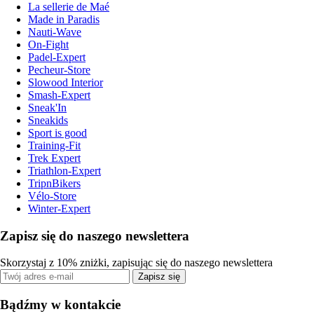
La sellerie de Maé
Made in Paradis
Nauti-Wave
On-Fight
Padel-Expert
Pecheur-Store
Slowood Interior
Smash-Expert
Sneak'In
Sneakids
Sport is good
Training-Fit
Trek Expert
Triathlon-Expert
TripnBikers
Vélo-Store
Winter-Expert
Zapisz się do naszego newslettera
Skorzystaj z 10% zniżki, zapisując się do naszego newslettera
Zapisz się
Bądźmy w kontakcie