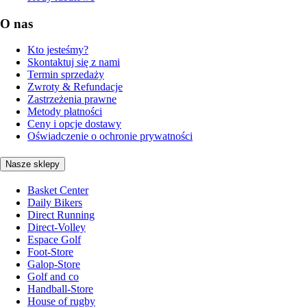
O nas
Kto jesteśmy?
Skontaktuj się z nami
Termin sprzedaży
Zwroty & Refundacje
Zastrzeżenia prawne
Metody płatności
Ceny i opcje dostawy
Oświadczenie o ochronie prywatności
Nasze sklepy
Basket Center
Daily Bikers
Direct Running
Direct-Volley
Espace Golf
Foot-Store
Galop-Store
Golf and co
Handball-Store
House of rugby