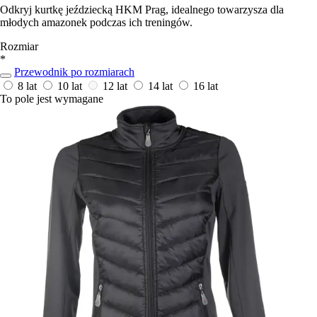
Odkryj kurtkę jeździecką HKM Prag, idealnego towarzysza dla
młodych amazonek podczas ich treningów.
Rozmiar
*
Przewodnik po rozmiarach
8 lat
10 lat
12 lat
14 lat
16 lat
To pole jest wymagane