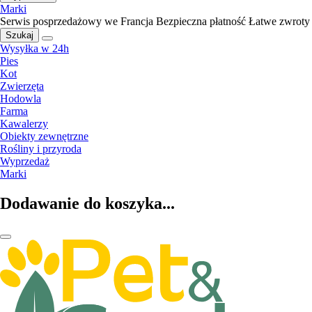
Marki
Serwis posprzedażowy we Francja
Bezpieczna płatność
Łatwe zwroty
Szukaj
Wysyłka w 24h
Pies
Kot
Zwierzęta
Hodowla
Farma
Kawalerzy
Obiekty zewnętrzne
Rośliny i przyroda
Wyprzedaż
Marki
Dodawanie do koszyka...