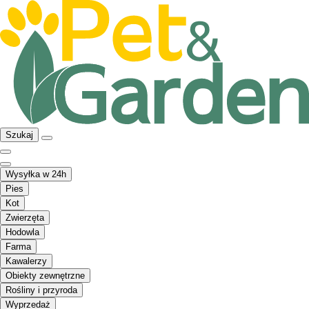
Szukaj
Wysyłka w 24h
Pies
Kot
Zwierzęta
Hodowla
Farma
Kawalerzy
Obiekty zewnętrzne
Rośliny i przyroda
Wyprzedaż