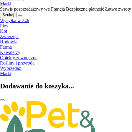
Marki
Serwis posprzedażowy we Francja
Bezpieczna płatność
Łatwe zwroty
Szukaj
Wysyłka w 24h
Pies
Kot
Zwierzęta
Hodowla
Farma
Kawalerzy
Obiekty zewnętrzne
Rośliny i przyroda
Wyprzedaż
Marki
Dodawanie do koszyka...