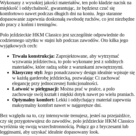
Wykonany z wysokiej jakości materiałów, ten polo kładzie nacisk na
miękkość i oddychalność, gwarantując, że będziesz czuć się
komfortowo nawet podczas długich dni na koniu. Jego staranne
dopasowanie zapewnia doskonałą swobodę ruchów, co jest niezbędne
do pracy z końmi i treningów.
Polo jeździeckie HKM Classico jest szczególnie odpowiednie do
codziennego użytku w stajni lub podczas zawodów. Oto kilka jego
wyjątkowych cech:
Trwała konstrukcja:
Zaprojektowane, aby wytrzymać
wyzwania jeździectwa, to polo wykonane jest z solidnych
materiałów, które radzą sobie z warunkami zewnętrznymi.
Klasyczny styl:
Jego ponadczasowy design idealnie wpisuje się
w każdą garderobę jeździecką, pozwalając Ci zachować
elegancję przy jednoczesnej funkcjonalności.
Łatwość w pielęgnacji:
Można prać w pralce, a polo
zachowuje swój kształt i miękki dotyk nawet po wielu praniach.
Optymalny komfort:
Lekki i oddychający materiał zapewnia
maksymalny komfort nawet w najgorętsze dni.
Bez względu na to, czy intensywnie trenujesz, jesteś na przejażdżce,
czy się przygotowujesz do zawodów, polo jeździeckie HKM Classico
wyróżnia się swoją wszechstronnością. Połącz go z bryczesami lub
legginsami, aby uzyskać idealnie dopasowany look.