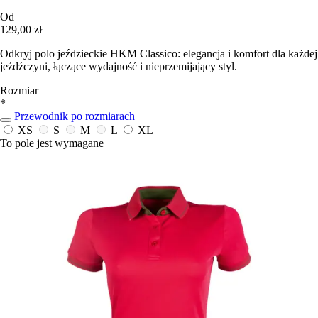
Od
129,00 zł
Odkryj polo jeździeckie HKM Classico: elegancja i komfort dla każdej
jeźdźczyni, łączące wydajność i nieprzemijający styl.
Rozmiar
*
Przewodnik po rozmiarach
XS
S
M
L
XL
To pole jest wymagane