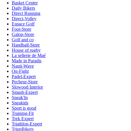
Basket Center
Daily Bikers
Direct Running
Direct-Volley
Espace Golf
Foot-Store
Galop-Store
Golf and co
Handball-Store
House of rugby
La sellerie de Maé
Made in Paradis
Nauti-Wave
On-Fight
Padel-Expert
Pecheur-Store
Slowood Interior
Smash-Expert
Sneak'In
Sneakids
Sport is good
Training-Fit
Trek Expert
Triathlon-Expert
TripnBikers