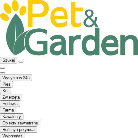
Szukaj
Wysyłka w 24h
Pies
Kot
Zwierzęta
Hodowla
Farma
Kawalerzy
Obiekty zewnętrzne
Rośliny i przyroda
Wyprzedaż