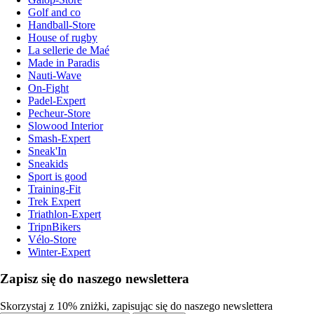
Golf and co
Handball-Store
House of rugby
La sellerie de Maé
Made in Paradis
Nauti-Wave
On-Fight
Padel-Expert
Pecheur-Store
Slowood Interior
Smash-Expert
Sneak'In
Sneakids
Sport is good
Training-Fit
Trek Expert
Triathlon-Expert
TripnBikers
Vélo-Store
Winter-Expert
Zapisz się do naszego newslettera
Skorzystaj z 10% zniżki, zapisując się do naszego newslettera