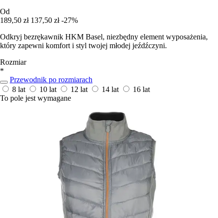
Od
189,50 zł
137,50 zł
-27%
Odkryj bezrękawnik HKM Basel, niezbędny element wyposażenia,
który zapewni komfort i styl twojej młodej jeźdźczyni.
Rozmiar
*
Przewodnik po rozmiarach
8 lat
10 lat
12 lat
14 lat
16 lat
To pole jest wymagane