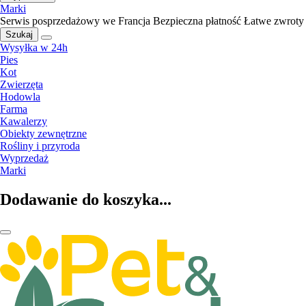
Marki
Serwis posprzedażowy we Francja
Bezpieczna płatność
Łatwe zwroty
Szukaj
Wysyłka w 24h
Pies
Kot
Zwierzęta
Hodowla
Farma
Kawalerzy
Obiekty zewnętrzne
Rośliny i przyroda
Wyprzedaż
Marki
Dodawanie do koszyka...