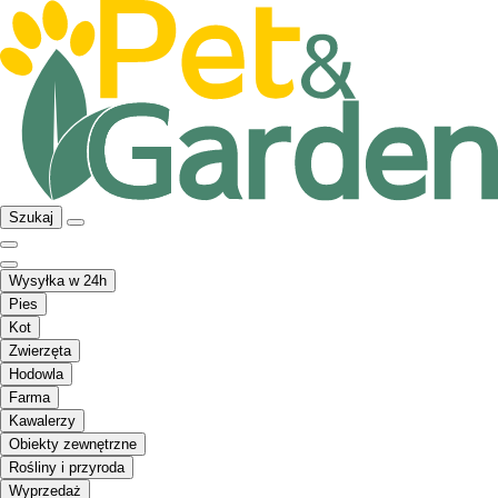
Szukaj
Wysyłka w 24h
Pies
Kot
Zwierzęta
Hodowla
Farma
Kawalerzy
Obiekty zewnętrzne
Rośliny i przyroda
Wyprzedaż