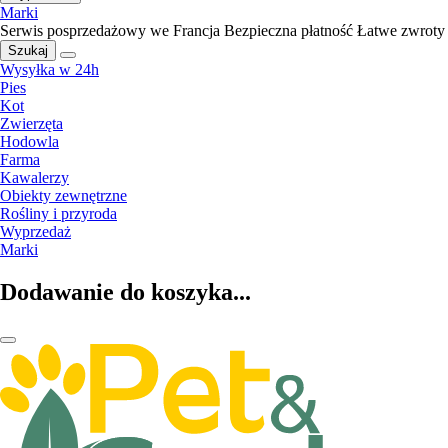
Marki
Serwis posprzedażowy we Francja
Bezpieczna płatność
Łatwe zwroty
Szukaj
Wysyłka w 24h
Pies
Kot
Zwierzęta
Hodowla
Farma
Kawalerzy
Obiekty zewnętrzne
Rośliny i przyroda
Wyprzedaż
Marki
Dodawanie do koszyka...