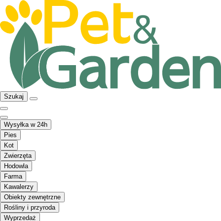
Szukaj
Wysyłka w 24h
Pies
Kot
Zwierzęta
Hodowla
Farma
Kawalerzy
Obiekty zewnętrzne
Rośliny i przyroda
Wyprzedaż