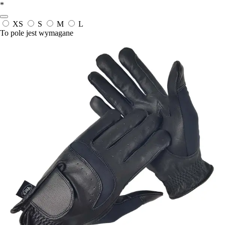
*
XS
S
M
L
To pole jest wymagane