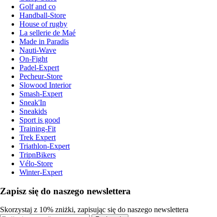
Golf and co
Handball-Store
House of rugby
La sellerie de Maé
Made in Paradis
Nauti-Wave
On-Fight
Padel-Expert
Pecheur-Store
Slowood Interior
Smash-Expert
Sneak'In
Sneakids
Sport is good
Training-Fit
Trek Expert
Triathlon-Expert
TripnBikers
Vélo-Store
Winter-Expert
Zapisz się do naszego newslettera
Skorzystaj z 10% zniżki, zapisując się do naszego newslettera