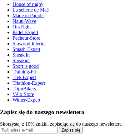
House of rugby
La sellerie de Maé
Made in Paradis
Nauti-Wave
On-Fight
Padel-Expert
Pecheur-Store
Slowood Interior
Smash-Expert
Sneak'In
Sneakids
Sport is good
Training-Fit
Trek Expert
Triathlon-Expert
TripnBikers
Vélo-Store
Winter-Expert
Zapisz się do naszego newslettera
Skorzystaj z 10% zniżki, zapisując się do naszego newslettera
Zapisz się