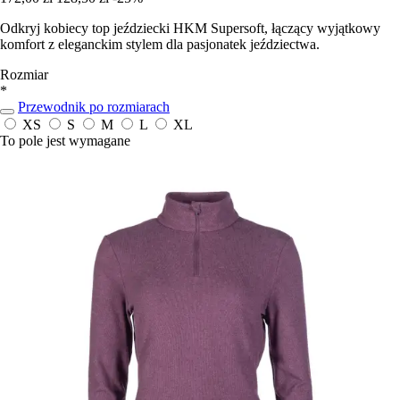
Odkryj kobiecy top jeździecki HKM Supersoft, łączący wyjątkowy
komfort z eleganckim stylem dla pasjonatek jeździectwa.
Rozmiar
*
Przewodnik po rozmiarach
XS
S
M
L
XL
To pole jest wymagane