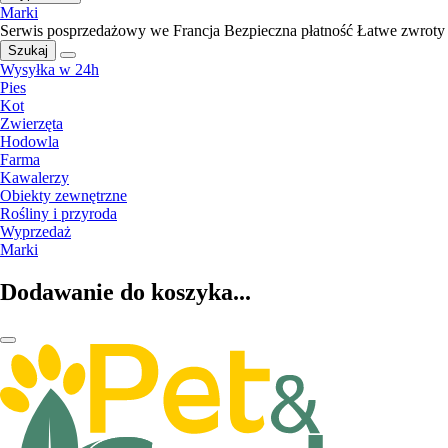
Marki
Serwis posprzedażowy we Francja
Bezpieczna płatność
Łatwe zwroty
Szukaj
Wysyłka w 24h
Pies
Kot
Zwierzęta
Hodowla
Farma
Kawalerzy
Obiekty zewnętrzne
Rośliny i przyroda
Wyprzedaż
Marki
Dodawanie do koszyka...