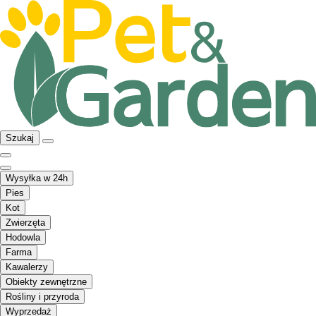
Szukaj
Wysyłka w 24h
Pies
Kot
Zwierzęta
Hodowla
Farma
Kawalerzy
Obiekty zewnętrzne
Rośliny i przyroda
Wyprzedaż