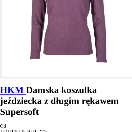
HKM
Damska koszulka
jeździecka z długim rękawem
Supersoft
Od
172,00 zł
128,50 zł
-25%