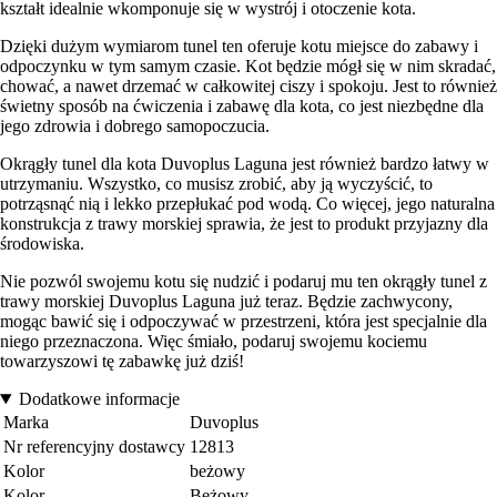
kształt idealnie wkomponuje się w wystrój i otoczenie kota.
Dzięki dużym wymiarom tunel ten oferuje kotu miejsce do zabawy i
odpoczynku w tym samym czasie. Kot będzie mógł się w nim skradać,
chować, a nawet drzemać w całkowitej ciszy i spokoju. Jest to również
świetny sposób na ćwiczenia i zabawę dla kota, co jest niezbędne dla
jego zdrowia i dobrego samopoczucia.
Okrągły tunel dla kota Duvoplus Laguna jest również bardzo łatwy w
utrzymaniu. Wszystko, co musisz zrobić, aby ją wyczyścić, to
potrząsnąć nią i lekko przepłukać pod wodą. Co więcej, jego naturalna
konstrukcja z trawy morskiej sprawia, że jest to produkt przyjazny dla
środowiska.
Nie pozwól swojemu kotu się nudzić i podaruj mu ten okrągły tunel z
trawy morskiej Duvoplus Laguna już teraz. Będzie zachwycony,
mogąc bawić się i odpoczywać w przestrzeni, która jest specjalnie dla
niego przeznaczona. Więc śmiało, podaruj swojemu kociemu
towarzyszowi tę zabawkę już dziś!
Dodatkowe informacje
Marka
Duvoplus
Nr referencyjny dostawcy
12813
Kolor
beżowy
Kolor
Beżowy