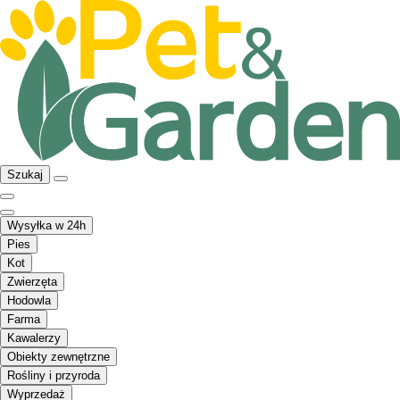
Szukaj
Wysyłka w 24h
Pies
Kot
Zwierzęta
Hodowla
Farma
Kawalerzy
Obiekty zewnętrzne
Rośliny i przyroda
Wyprzedaż