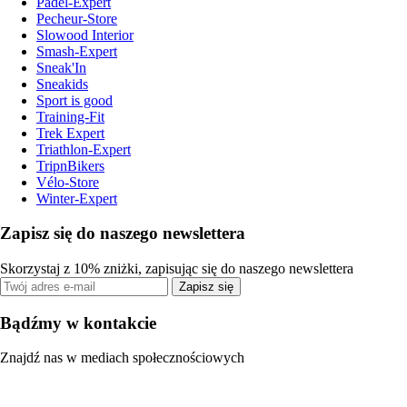
Padel-Expert
Pecheur-Store
Slowood Interior
Smash-Expert
Sneak'In
Sneakids
Sport is good
Training-Fit
Trek Expert
Triathlon-Expert
TripnBikers
Vélo-Store
Winter-Expert
Zapisz się do naszego newslettera
Skorzystaj z 10% zniżki, zapisując się do naszego newslettera
Zapisz się
Bądźmy w kontakcie
Znajdź nas w mediach społecznościowych