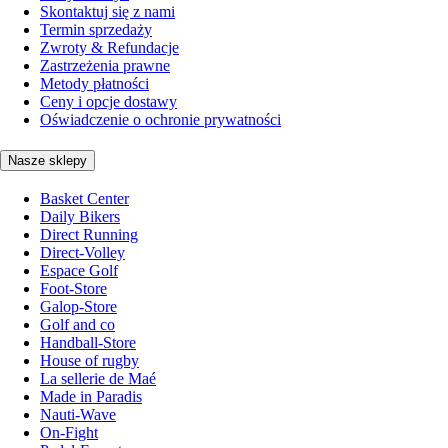
Skontaktuj się z nami
Termin sprzedaży
Zwroty & Refundacje
Zastrzeżenia prawne
Metody płatności
Ceny i opcje dostawy
Oświadczenie o ochronie prywatności
Nasze sklepy
Basket Center
Daily Bikers
Direct Running
Direct-Volley
Espace Golf
Foot-Store
Galop-Store
Golf and co
Handball-Store
House of rugby
La sellerie de Maé
Made in Paradis
Nauti-Wave
On-Fight