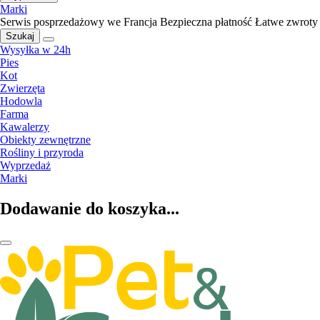
Marki
Serwis posprzedażowy we Francja
Bezpieczna płatność
Łatwe zwroty
Szukaj
Wysyłka w 24h
Pies
Kot
Zwierzęta
Hodowla
Farma
Kawalerzy
Obiekty zewnętrzne
Rośliny i przyroda
Wyprzedaż
Marki
Dodawanie do koszyka...