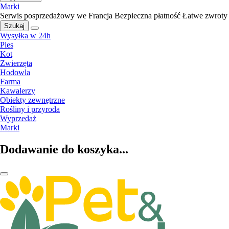
Marki
Serwis posprzedażowy we Francja
Bezpieczna płatność
Łatwe zwroty
Szukaj
Wysyłka w 24h
Pies
Kot
Zwierzęta
Hodowla
Farma
Kawalerzy
Obiekty zewnętrzne
Rośliny i przyroda
Wyprzedaż
Marki
Dodawanie do koszyka...