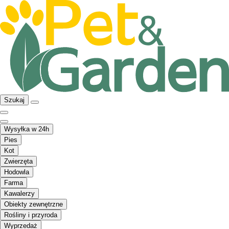
Szukaj
Wysyłka w 24h
Pies
Kot
Zwierzęta
Hodowla
Farma
Kawalerzy
Obiekty zewnętrzne
Rośliny i przyroda
Wyprzedaż