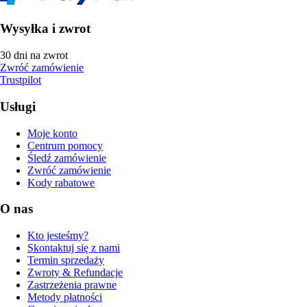
Wysyłka i zwrot
30 dni na zwrot
Zwróć zamówienie
Trustpilot
Usługi
Moje konto
Centrum pomocy
Śledź zamówienie
Zwróć zamówienie
Kody rabatowe
O nas
Kto jesteśmy?
Skontaktuj się z nami
Termin sprzedaży
Zwroty & Refundacje
Zastrzeżenia prawne
Metody płatności