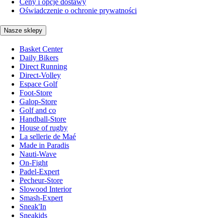
Ceny i opcje dostawy
Oświadczenie o ochronie prywatności
Nasze sklepy
Basket Center
Daily Bikers
Direct Running
Direct-Volley
Espace Golf
Foot-Store
Galop-Store
Golf and co
Handball-Store
House of rugby
La sellerie de Maé
Made in Paradis
Nauti-Wave
On-Fight
Padel-Expert
Pecheur-Store
Slowood Interior
Smash-Expert
Sneak'In
Sneakids