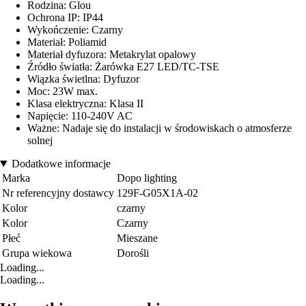
Rodzina: Glou
Ochrona IP: IP44
Wykończenie: Czarny
Materiał: Poliamid
Materiał dyfuzora: Metakrylat opalowy
Źródło światła: Żarówka E27 LED/TC-TSE
Wiązka świetlna: Dyfuzor
Moc: 23W max.
Klasa elektryczna: Klasa II
Napięcie: 110-240V AC
Ważne: Nadaje się do instalacji w środowiskach o atmosferze
solnej
Dodatkowe informacje
Marka
Dopo lighting
Nr referencyjny dostawcy
129F-G05X1A-02
Kolor
czarny
Kolor
Czarny
Płeć
Mieszane
Grupa wiekowa
Dorośli
Loading...
Loading...