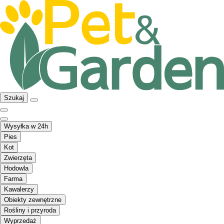
Szukaj
Wysyłka w 24h
Pies
Kot
Zwierzęta
Hodowla
Farma
Kawalerzy
Obiekty zewnętrzne
Rośliny i przyroda
Wyprzedaż