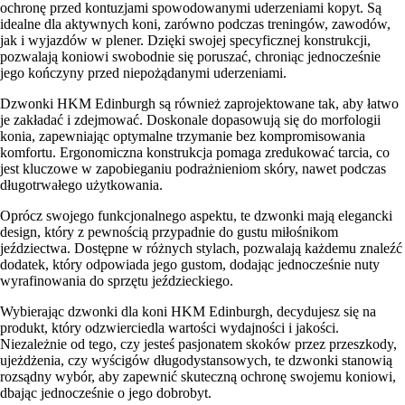
ochronę przed kontuzjami spowodowanymi uderzeniami kopyt. Są
idealne dla aktywnych koni, zarówno podczas treningów, zawodów,
jak i wyjazdów w plener. Dzięki swojej specyficznej konstrukcji,
pozwalają koniowi swobodnie się poruszać, chroniąc jednocześnie
jego kończyny przed niepożądanymi uderzeniami.
Dzwonki HKM Edinburgh są również zaprojektowane tak, aby łatwo
je zakładać i zdejmować. Doskonale dopasowują się do morfologii
konia, zapewniając optymalne trzymanie bez kompromisowania
komfortu. Ergonomiczna konstrukcja pomaga zredukować tarcia, co
jest kluczowe w zapobieganiu podrażnieniom skóry, nawet podczas
długotrwałego użytkowania.
Oprócz swojego funkcjonalnego aspektu, te dzwonki mają elegancki
design, który z pewnością przypadnie do gustu miłośnikom
jeździectwa. Dostępne w różnych stylach, pozwalają każdemu znaleźć
dodatek, który odpowiada jego gustom, dodając jednocześnie nuty
wyrafinowania do sprzętu jeździeckiego.
Wybierając dzwonki dla koni HKM Edinburgh, decydujesz się na
produkt, który odzwierciedla wartości wydajności i jakości.
Niezależnie od tego, czy jesteś pasjonatem skoków przez przeszkody,
ujeżdżenia, czy wyścigów długodystansowych, te dzwonki stanowią
rozsądny wybór, aby zapewnić skuteczną ochronę swojemu koniowi,
dbając jednocześnie o jego dobrobyt.