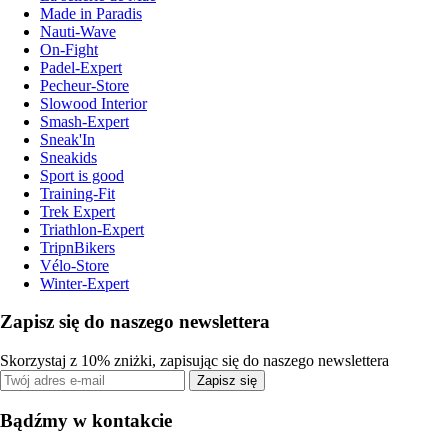
Made in Paradis
Nauti-Wave
On-Fight
Padel-Expert
Pecheur-Store
Slowood Interior
Smash-Expert
Sneak'In
Sneakids
Sport is good
Training-Fit
Trek Expert
Triathlon-Expert
TripnBikers
Vélo-Store
Winter-Expert
Zapisz się do naszego newslettera
Skorzystaj z 10% zniżki, zapisując się do naszego newslettera
Zapisz się
Bądźmy w kontakcie