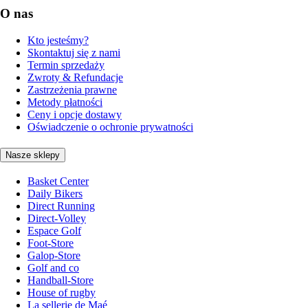
O nas
Kto jesteśmy?
Skontaktuj się z nami
Termin sprzedaży
Zwroty & Refundacje
Zastrzeżenia prawne
Metody płatności
Ceny i opcje dostawy
Oświadczenie o ochronie prywatności
Nasze sklepy
Basket Center
Daily Bikers
Direct Running
Direct-Volley
Espace Golf
Foot-Store
Galop-Store
Golf and co
Handball-Store
House of rugby
La sellerie de Maé