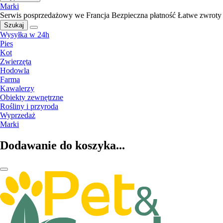
Marki
Serwis posprzedażowy we Francja
Bezpieczna płatność
Łatwe zwroty
Szukaj
Wysyłka w 24h
Pies
Kot
Zwierzęta
Hodowla
Farma
Kawalerzy
Obiekty zewnętrzne
Rośliny i przyroda
Wyprzedaż
Marki
Dodawanie do koszyka...