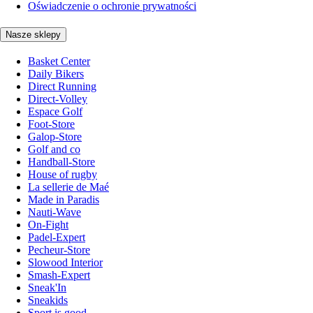
Oświadczenie o ochronie prywatności
Nasze sklepy
Basket Center
Daily Bikers
Direct Running
Direct-Volley
Espace Golf
Foot-Store
Galop-Store
Golf and co
Handball-Store
House of rugby
La sellerie de Maé
Made in Paradis
Nauti-Wave
On-Fight
Padel-Expert
Pecheur-Store
Slowood Interior
Smash-Expert
Sneak'In
Sneakids
Sport is good