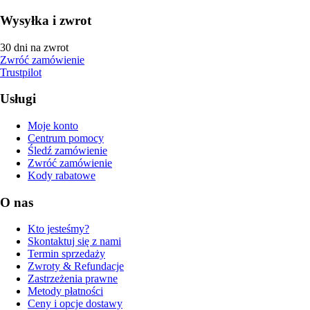
Wysyłka i zwrot
30 dni na zwrot
Zwróć zamówienie
Trustpilot
Usługi
Moje konto
Centrum pomocy
Śledź zamówienie
Zwróć zamówienie
Kody rabatowe
O nas
Kto jesteśmy?
Skontaktuj się z nami
Termin sprzedaży
Zwroty & Refundacje
Zastrzeżenia prawne
Metody płatności
Ceny i opcje dostawy