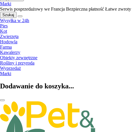
Marki
Serwis posprzedażowy we Francja
Bezpieczna płatność
Łatwe zwroty
Szukaj
Wysyłka w 24h
Pies
Kot
Zwierzęta
Hodowla
Farma
Kawalerzy
Obiekty zewnętrzne
Rośliny i przyroda
Wyprzedaż
Marki
Dodawanie do koszyka...