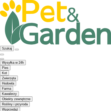
Szukaj
Wysyłka w 24h
Pies
Kot
Zwierzęta
Hodowla
Farma
Kawalerzy
Obiekty zewnętrzne
Rośliny i przyroda
Wyprzedaż