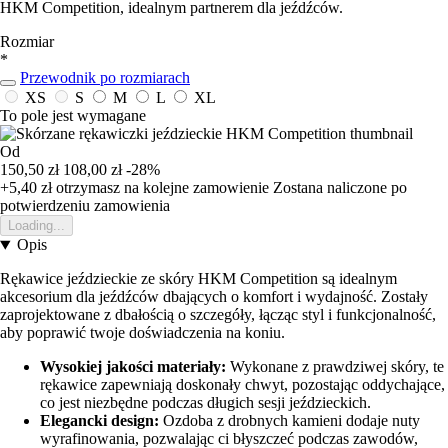
HKM Competition, idealnym partnerem dla jeźdźców.
Rozmiar
*
Przewodnik po rozmiarach
XS
S
M
L
XL
To pole jest wymagane
Od
150,50 zł
108,00 zł
-28%
+5,40 zł
otrzymasz na kolejne zamowienie
Zostana naliczone po
potwierdzeniu zamowienia
Loading...
Opis
Rękawice jeździeckie ze skóry HKM Competition są idealnym
akcesorium dla jeźdźców dbających o komfort i wydajność. Zostały
zaprojektowane z dbałością o szczegóły, łącząc styl i funkcjonalność,
aby poprawić twoje doświadczenia na koniu.
Wysokiej jakości materiały:
Wykonane z prawdziwej skóry, te
rękawice zapewniają doskonały chwyt, pozostając oddychające,
co jest niezbędne podczas długich sesji jeździeckich.
Elegancki design:
Ozdoba z drobnych kamieni dodaje nuty
wyrafinowania, pozwalając ci błyszczeć podczas zawodów,