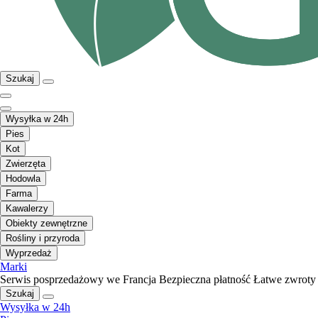
Szukaj
Wysyłka w 24h
Pies
Kot
Zwierzęta
Hodowla
Farma
Kawalerzy
Obiekty zewnętrzne
Rośliny i przyroda
Wyprzedaż
Marki
Serwis posprzedażowy we Francja
Bezpieczna płatność
Łatwe zwroty
Szukaj
Wysyłka w 24h