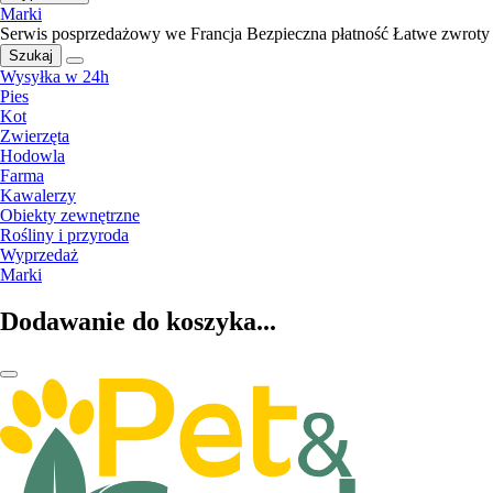
Marki
Serwis posprzedażowy we Francja
Bezpieczna płatność
Łatwe zwroty
Szukaj
Wysyłka w 24h
Pies
Kot
Zwierzęta
Hodowla
Farma
Kawalerzy
Obiekty zewnętrzne
Rośliny i przyroda
Wyprzedaż
Marki
Dodawanie do koszyka...