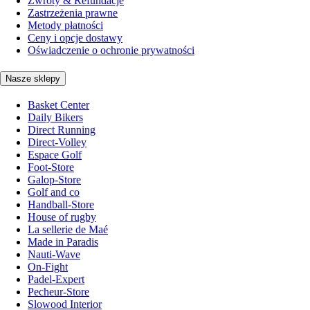
Zwroty & Refundacje
Zastrzeżenia prawne
Metody płatności
Ceny i opcje dostawy
Oświadczenie o ochronie prywatności
Nasze sklepy
Basket Center
Daily Bikers
Direct Running
Direct-Volley
Espace Golf
Foot-Store
Galop-Store
Golf and co
Handball-Store
House of rugby
La sellerie de Maé
Made in Paradis
Nauti-Wave
On-Fight
Padel-Expert
Pecheur-Store
Slowood Interior