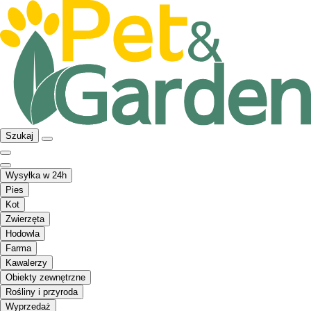
Szukaj
Wysyłka w 24h
Pies
Kot
Zwierzęta
Hodowla
Farma
Kawalerzy
Obiekty zewnętrzne
Rośliny i przyroda
Wyprzedaż