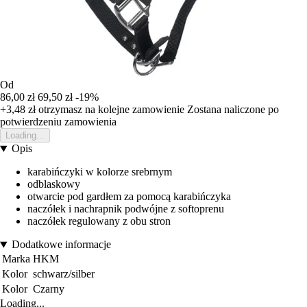
Od
86,00 zł
69,50 zł
-19%
+3,48 zł
otrzymasz na kolejne zamowienie
Zostana naliczone po
potwierdzeniu zamowienia
Loading...
Opis
karabińczyki w kolorze srebrnym
odblaskowy
otwarcie pod gardłem za pomocą karabińczyka
naczółek i nachrapnik podwójne z softoprenu
naczółek regulowany z obu stron
Dodatkowe informacje
Marka
HKM
Kolor
schwarz/silber
Kolor
Czarny
Loading...