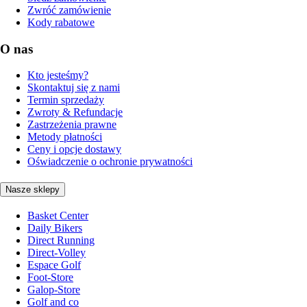
Zwróć zamówienie
Kody rabatowe
O nas
Kto jesteśmy?
Skontaktuj się z nami
Termin sprzedaży
Zwroty & Refundacje
Zastrzeżenia prawne
Metody płatności
Ceny i opcje dostawy
Oświadczenie o ochronie prywatności
Nasze sklepy
Basket Center
Daily Bikers
Direct Running
Direct-Volley
Espace Golf
Foot-Store
Galop-Store
Golf and co