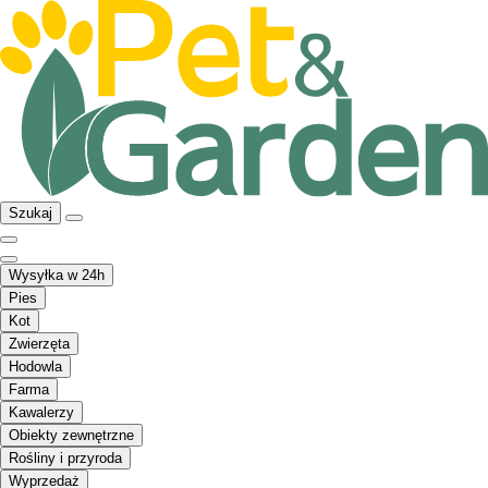
Szukaj
Wysyłka w 24h
Pies
Kot
Zwierzęta
Hodowla
Farma
Kawalerzy
Obiekty zewnętrzne
Rośliny i przyroda
Wyprzedaż