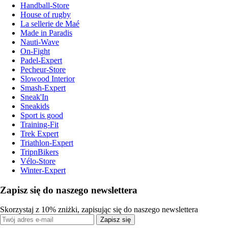
Handball-Store
House of rugby
La sellerie de Maé
Made in Paradis
Nauti-Wave
On-Fight
Padel-Expert
Pecheur-Store
Slowood Interior
Smash-Expert
Sneak'In
Sneakids
Sport is good
Training-Fit
Trek Expert
Triathlon-Expert
TripnBikers
Vélo-Store
Winter-Expert
Zapisz się do naszego newslettera
Skorzystaj z 10% zniżki, zapisując się do naszego newslettera
Zapisz się