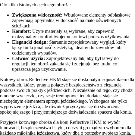
Oto kilka istotnych cech tego obroża:
Zwiększona widoczność:
Wbudowane elementy odblaskowe
zapewniają optymalną widoczność na mało oświetlonych
ścieżkach.
Komfort:
Użyte materiały są wybrane, aby zapewnić
maksymalny komfort twojemu koniowi podczas użytkowania.
Elegancki design:
Starannie zaprojektowany wygląd, który
łączy funkcjonalność z estetyką, idealny do zawodów lub
codziennych wypadów.
Łatwość użycia:
Zaprojektowany tak, aby był łatwy do
regulacji, ten obroż zakłada się i zdejmuje bez trudu, co
upraszcza jego użytkowanie.
Kotowy obroż Reflective HKM staje się doskonałym sojusznikiem dla
wszystkich, którzy pragną połączyć bezpieczeństwo z elegancją
podczas swoich praktyk jeździeckich. Niezależnie od tego, czy chodzi
o nocne wycieczki, czy sesje treningowe, ten dodatek staje się
niezbędnym elementem sprzętu jeździeckiego. Wzbogaca nie tylko
wyposażenie jeźdźca, ale również przyczynia się do stworzenia
spokojniejszego i przyjemniejszego doświadczenia spaceru dla konia.
Przyjęcie kotowego obroża dla koni Reflective HKM to wybór
innowacji, bezpieczeństwa i stylu, co czyni go mądrym wyborem dla
każdego miłośnika jeździectwa, który dba o potrzeby swojego konia.