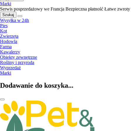
Marki
Serwis posprzedażowy we Francja
Bezpieczna płatność
Łatwe zwroty
Szukaj
Wysyłka w 24h
Pies
Kot
Zwierzęta
Hodowla
Farma
Kawalerzy
Obiekty zewnętrzne
Rośliny i przyroda
Wyprzedaż
Marki
Dodawanie do koszyka...