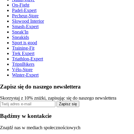
On-Fight
Padel-Expert
Pecheur-Store
Slowood Interior
Smash-Expert
Sneak'In
Sneakids
Sport is good
Training-Fit
Trek Expert
Triathlon-Expert
TripnBikers
Vélo-Store
Winter-Expert
Zapisz się do naszego newslettera
Skorzystaj z 10% zniżki, zapisując się do naszego newslettera
Zapisz się
Bądźmy w kontakcie
Znajdź nas w mediach społecznościowych