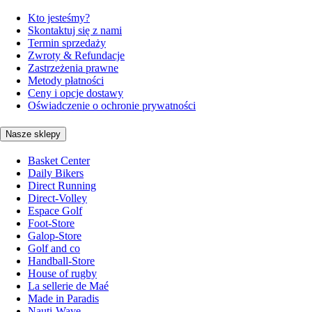
Kto jesteśmy?
Skontaktuj się z nami
Termin sprzedaży
Zwroty & Refundacje
Zastrzeżenia prawne
Metody płatności
Ceny i opcje dostawy
Oświadczenie o ochronie prywatności
Nasze sklepy
Basket Center
Daily Bikers
Direct Running
Direct-Volley
Espace Golf
Foot-Store
Galop-Store
Golf and co
Handball-Store
House of rugby
La sellerie de Maé
Made in Paradis
Nauti-Wave