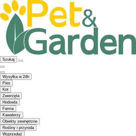
Szukaj
Wysyłka w 24h
Pies
Kot
Zwierzęta
Hodowla
Farma
Kawalerzy
Obiekty zewnętrzne
Rośliny i przyroda
Wyprzedaż