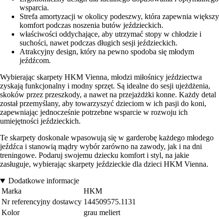
wsparcia.
Strefa amortyzacji w okolicy podeszwy, która zapewnia większy
komfort podczas noszenia butów jeździeckich.
właściwości oddychające, aby utrzymać stopy w chłodzie i
suchości, nawet podczas długich sesji jeździeckich.
Atrakcyjny design, który na pewno spodoba się młodym
jeźdźcom.
Wybierając skarpety HKM Vienna, młodzi miłośnicy jeździectwa
zyskają funkcjonalny i modny sprzęt. Są idealne do sesji ujeżdżenia,
skoków przez przeszkody, a nawet na przejażdżki konne. Każdy detal
został przemyślany, aby towarzyszyć dzieciom w ich pasji do koni,
zapewniając jednocześnie potrzebne wsparcie w rozwoju ich
umiejętności jeździeckich.
Te skarpety doskonale wpasowują się w garderobę każdego młodego
jeźdźca i stanowią mądry wybór zarówno na zawody, jak i na dni
treningowe. Podaruj swojemu dziecku komfort i styl, na jakie
zasługuje, wybierając skarpety jeździeckie dla dzieci HKM Vienna.
Dodatkowe informacje
Marka
HKM
Nr referencyjny dostawcy
144509575.1131
Kolor
grau meliert