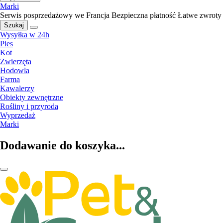
Marki
Serwis posprzedażowy we Francja
Bezpieczna płatność
Łatwe zwroty
Szukaj
Wysyłka w 24h
Pies
Kot
Zwierzęta
Hodowla
Farma
Kawalerzy
Obiekty zewnętrzne
Rośliny i przyroda
Wyprzedaż
Marki
Dodawanie do koszyka...