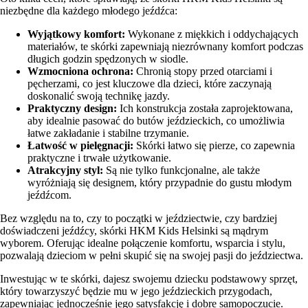
niezbędne dla każdego młodego jeźdźca:
Wyjątkowy komfort:
Wykonane z miękkich i oddychających
materiałów, te skórki zapewniają niezrównany komfort podczas
długich godzin spędzonych w siodle.
Wzmocniona ochrona:
Chronią stopy przed otarciami i
pęcherzami, co jest kluczowe dla dzieci, które zaczynają
doskonalić swoją technikę jazdy.
Praktyczny design:
Ich konstrukcja została zaprojektowana,
aby idealnie pasować do butów jeździeckich, co umożliwia
łatwe zakładanie i stabilne trzymanie.
Łatwość w pielęgnacji:
Skórki łatwo się pierze, co zapewnia
praktyczne i trwałe użytkowanie.
Atrakcyjny styl:
Są nie tylko funkcjonalne, ale także
wyróżniają się designem, który przypadnie do gustu młodym
jeźdźcom.
Bez względu na to, czy to początki w jeździectwie, czy bardziej
doświadczeni jeźdźcy, skórki HKM Kids Helsinki są mądrym
wyborem. Oferując idealne połączenie komfortu, wsparcia i stylu,
pozwalają dzieciom w pełni skupić się na swojej pasji do jeździectwa.
Inwestując w te skórki, dajesz swojemu dziecku podstawowy sprzęt,
który towarzyszyć będzie mu w jego jeździeckich przygodach,
zapewniając jednocześnie jego satysfakcję i dobre samopoczucie.