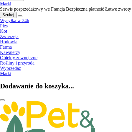
Marki
Serwis posprzedażowy we Francja
Bezpieczna płatność
Łatwe zwroty
Szukaj
Wysyłka w 24h
Pies
Kot
Zwierzęta
Hodowla
Farma
Kawalerzy
Obiekty zewnętrzne
Rośliny i przyroda
Wyprzedaż
Marki
Dodawanie do koszyka...