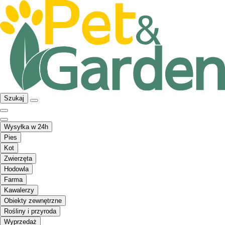
Szukaj
Wysyłka w 24h
Pies
Kot
Zwierzęta
Hodowla
Farma
Kawalerzy
Obiekty zewnętrzne
Rośliny i przyroda
Wyprzedaż