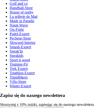
Golf and co
Handball-Store
House of rugby
La sellerie de Maé
Made in Paradis
Nauti-Wave
On-Fight
Padel-Expert
Pecheur-Store
Slowood Interior
Smash-Expert
Sneak'In
Sneakids
Sport is good
Training-Fit
Trek Expert
Triathlon-Expert
TripnBikers
Vélo-Store
Winter-Expert
Zapisz się do naszego newslettera
Skorzystaj z 10% zniżki, zapisując się do naszego newslettera