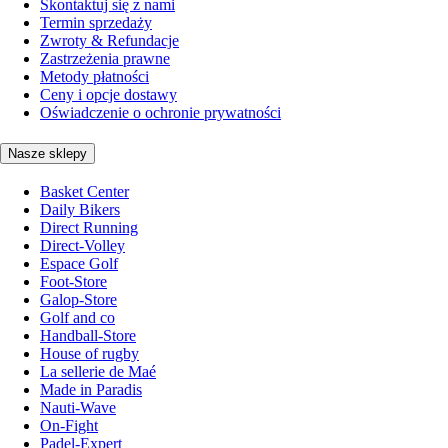
Skontaktuj się z nami
Termin sprzedaży
Zwroty & Refundacje
Zastrzeżenia prawne
Metody płatności
Ceny i opcje dostawy
Oświadczenie o ochronie prywatności
Nasze sklepy
Basket Center
Daily Bikers
Direct Running
Direct-Volley
Espace Golf
Foot-Store
Galop-Store
Golf and co
Handball-Store
House of rugby
La sellerie de Maé
Made in Paradis
Nauti-Wave
On-Fight
Padel-Expert