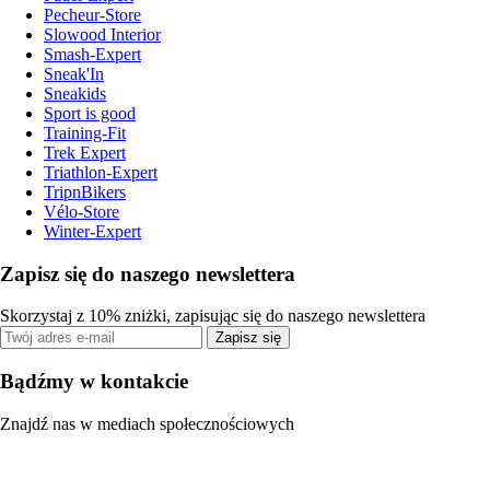
Pecheur-Store
Slowood Interior
Smash-Expert
Sneak'In
Sneakids
Sport is good
Training-Fit
Trek Expert
Triathlon-Expert
TripnBikers
Vélo-Store
Winter-Expert
Zapisz się do naszego newslettera
Skorzystaj z 10% zniżki, zapisując się do naszego newslettera
Zapisz się
Bądźmy w kontakcie
Znajdź nas w mediach społecznościowych