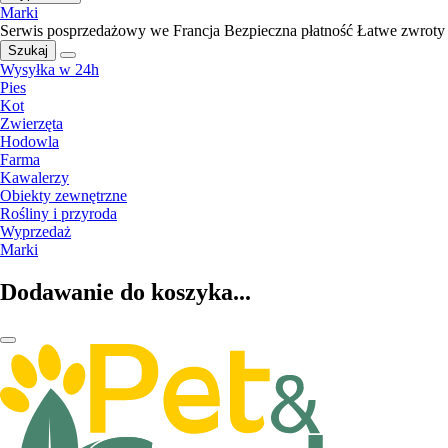
Marki
Serwis posprzedażowy we Francja
Bezpieczna płatność
Łatwe zwroty
Szukaj
Wysyłka w 24h
Pies
Kot
Zwierzęta
Hodowla
Farma
Kawalerzy
Obiekty zewnętrzne
Rośliny i przyroda
Wyprzedaż
Marki
Dodawanie do koszyka...