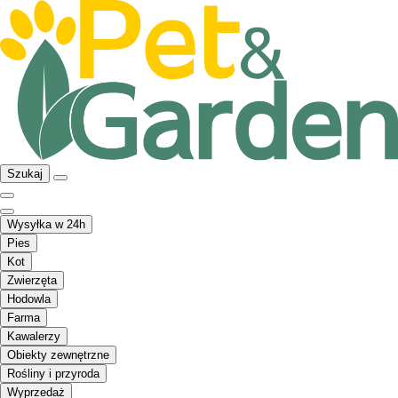
Szukaj
Wysyłka w 24h
Pies
Kot
Zwierzęta
Hodowla
Farma
Kawalerzy
Obiekty zewnętrzne
Rośliny i przyroda
Wyprzedaż