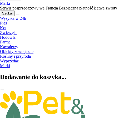
Marki
Serwis posprzedażowy we Francja
Bezpieczna płatność
Łatwe zwroty
Szukaj
Wysyłka w 24h
Pies
Kot
Zwierzęta
Hodowla
Farma
Kawalerzy
Obiekty zewnętrzne
Rośliny i przyroda
Wyprzedaż
Marki
Dodawanie do koszyka...