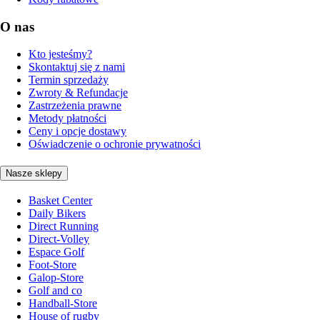
O nas
Kto jesteśmy?
Skontaktuj się z nami
Termin sprzedaży
Zwroty & Refundacje
Zastrzeżenia prawne
Metody płatności
Ceny i opcje dostawy
Oświadczenie o ochronie prywatności
Nasze sklepy
Basket Center
Daily Bikers
Direct Running
Direct-Volley
Espace Golf
Foot-Store
Galop-Store
Golf and co
Handball-Store
House of rugby