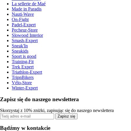
La sellerie de Maé
Made in Paradis
Nauti-Wave
On-Fight
Padel-Expert
Pecheur-Store
Slowood Interior
Smash-Expert
Sneak'In
Sneakids
Sport is good
Training-Fit
Trek Expert
Triathlon-Expert
TripnBikers
Vélo-Store
Winter-Expert
Zapisz się do naszego newslettera
Skorzystaj z 10% zniżki, zapisując się do naszego newslettera
Zapisz się
Bądźmy w kontakcie