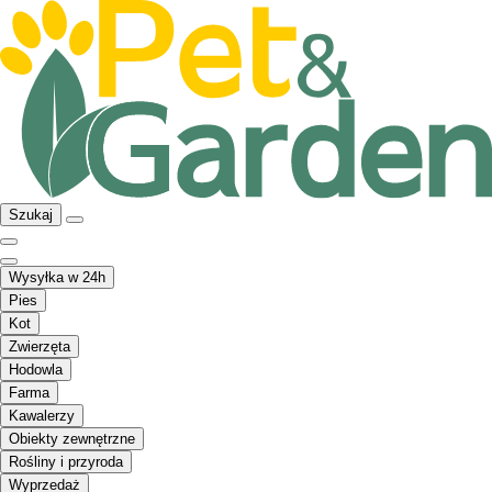
Szukaj
Wysyłka w 24h
Pies
Kot
Zwierzęta
Hodowla
Farma
Kawalerzy
Obiekty zewnętrzne
Rośliny i przyroda
Wyprzedaż