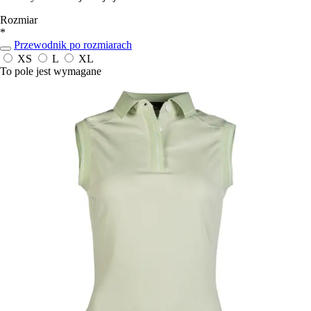
Rozmiar
*
Przewodnik po rozmiarach
XS
L
XL
To pole jest wymagane