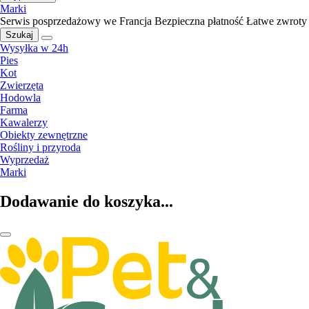
Marki
Serwis posprzedażowy we Francja
Bezpieczna płatność
Łatwe zwroty
Szukaj
Wysyłka w 24h
Pies
Kot
Zwierzęta
Hodowla
Farma
Kawalerzy
Obiekty zewnętrzne
Rośliny i przyroda
Wyprzedaż
Marki
Dodawanie do koszyka...