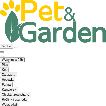
Szukaj
Wysyłka w 24h
Pies
Kot
Zwierzęta
Hodowla
Farma
Kawalerzy
Obiekty zewnętrzne
Rośliny i przyroda
Wyprzedaż