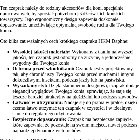
Ten czaprak należy do rodziny akcesoriów dla koni, specjalnie
opracowanych, by sprostać potrzebom jeźdźców i ich końskich
towarzyszy. Jego ergonomiczny design zapewnia doskonałe
dopasowanie, umożliwiając optymalną swobodę ruchu dla Twojego
konia.
Oto kilka zauważalnych cech krótkiego czapraku HKM Daphne:
Wysokiej jakości materiały:
Wykonany z tkanin najwyższej
jakości, ten czaprak jest odporny na zużycie, a jednocześnie
wygodny dla Twojego konia.
Ochrona przed szkodnikami:
Czaprak jest zaprojektowany
tak, aby chronić uszy Twojego konia przed muchami i innymi
dokuczliwymi insektami podczas jazdy lub na pastwisku.
Wyszukany styl:
Dzięki starannemu designowi, czaprak dodaje
elegancji wyglądowi Twojego konia, sprawiając, że staje się
jeszcze bardziej atrakcyjny na ujeżdżalni lub podczas zawodów.
Łatwość w utrzymaniu:
Nadaje się do prania w pralce, dzięki
czemu łatwo utrzymać ten czaprak w czystości i w idealnym
stanie do regularnego użytkowania.
Bezpieczne dopasowanie:
Czaprak ma bezpieczne zapięcie,
które zapewnia, że pozostaje na swoim miejscu, nawet podczas
najbardziej dynamicznych ruchów.