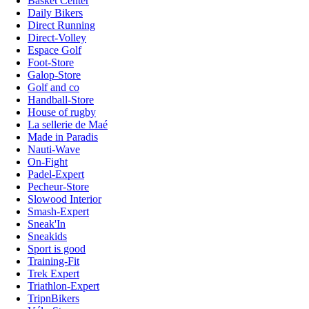
Basket Center
Daily Bikers
Direct Running
Direct-Volley
Espace Golf
Foot-Store
Galop-Store
Golf and co
Handball-Store
House of rugby
La sellerie de Maé
Made in Paradis
Nauti-Wave
On-Fight
Padel-Expert
Pecheur-Store
Slowood Interior
Smash-Expert
Sneak'In
Sneakids
Sport is good
Training-Fit
Trek Expert
Triathlon-Expert
TripnBikers