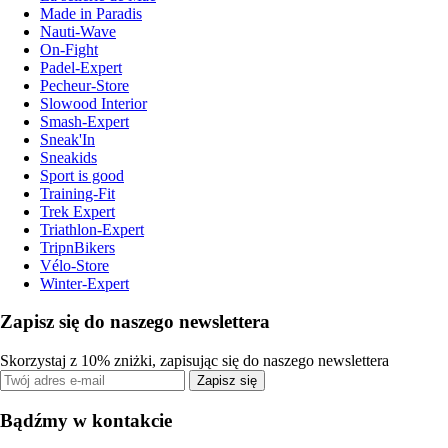
Made in Paradis
Nauti-Wave
On-Fight
Padel-Expert
Pecheur-Store
Slowood Interior
Smash-Expert
Sneak'In
Sneakids
Sport is good
Training-Fit
Trek Expert
Triathlon-Expert
TripnBikers
Vélo-Store
Winter-Expert
Zapisz się do naszego newslettera
Skorzystaj z 10% zniżki, zapisując się do naszego newslettera
Zapisz się
Bądźmy w kontakcie