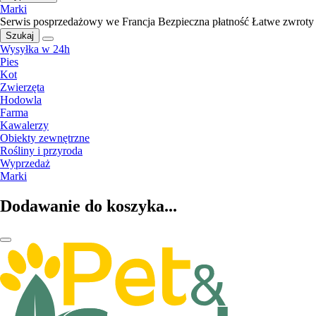
Marki
Serwis posprzedażowy we Francja
Bezpieczna płatność
Łatwe zwroty
Szukaj
Wysyłka w 24h
Pies
Kot
Zwierzęta
Hodowla
Farma
Kawalerzy
Obiekty zewnętrzne
Rośliny i przyroda
Wyprzedaż
Marki
Dodawanie do koszyka...