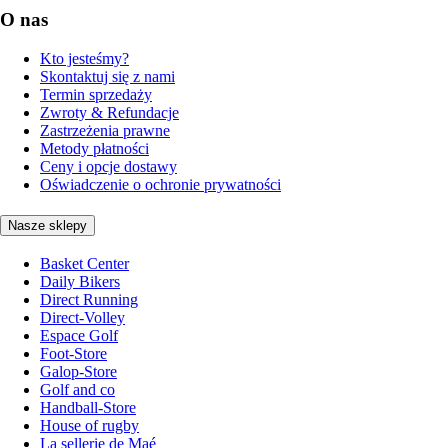
O nas
Kto jesteśmy?
Skontaktuj się z nami
Termin sprzedaży
Zwroty & Refundacje
Zastrzeżenia prawne
Metody płatności
Ceny i opcje dostawy
Oświadczenie o ochronie prywatności
Nasze sklepy
Basket Center
Daily Bikers
Direct Running
Direct-Volley
Espace Golf
Foot-Store
Galop-Store
Golf and co
Handball-Store
House of rugby
La sellerie de Maé