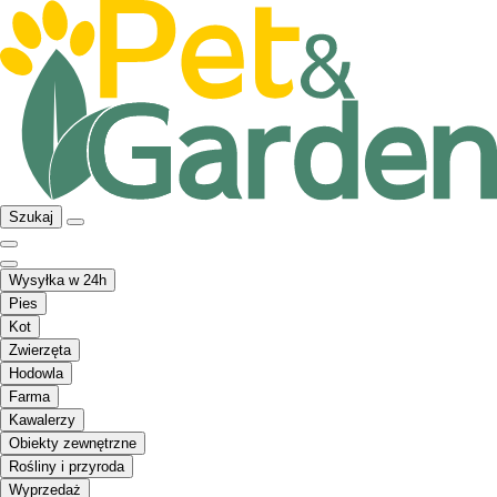
Szukaj
Wysyłka w 24h
Pies
Kot
Zwierzęta
Hodowla
Farma
Kawalerzy
Obiekty zewnętrzne
Rośliny i przyroda
Wyprzedaż