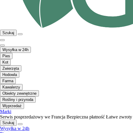
Szukaj
Wysyłka w 24h
Pies
Kot
Zwierzęta
Hodowla
Farma
Kawalerzy
Obiekty zewnętrzne
Rośliny i przyroda
Wyprzedaż
Marki
Serwis posprzedażowy we Francja
Bezpieczna płatność
Łatwe zwroty
Szukaj
Wysyłka w 24h