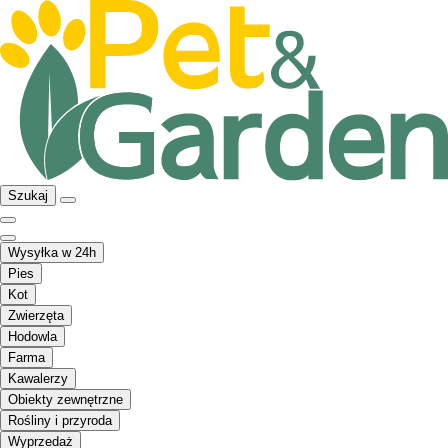
Szukaj
Wysyłka w 24h
Pies
Kot
Zwierzęta
Hodowla
Farma
Kawalerzy
Obiekty zewnętrzne
Rośliny i przyroda
Wyprzedaż