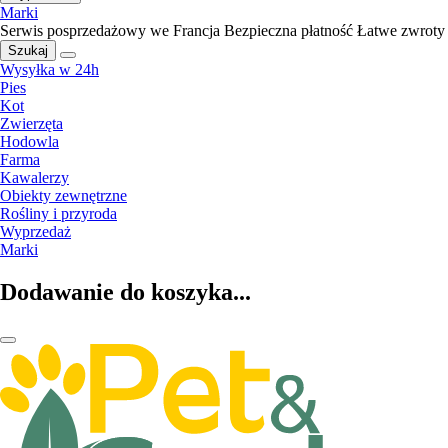
Marki
Serwis posprzedażowy we Francja
Bezpieczna płatność
Łatwe zwroty
Szukaj
Wysyłka w 24h
Pies
Kot
Zwierzęta
Hodowla
Farma
Kawalerzy
Obiekty zewnętrzne
Rośliny i przyroda
Wyprzedaż
Marki
Dodawanie do koszyka...