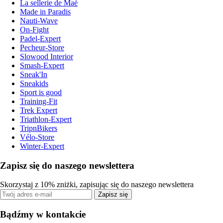
La sellerie de Maé
Made in Paradis
Nauti-Wave
On-Fight
Padel-Expert
Pecheur-Store
Slowood Interior
Smash-Expert
Sneak'In
Sneakids
Sport is good
Training-Fit
Trek Expert
Triathlon-Expert
TripnBikers
Vélo-Store
Winter-Expert
Zapisz się do naszego newslettera
Skorzystaj z 10% zniżki, zapisując się do naszego newslettera
Zapisz się
Bądźmy w kontakcie