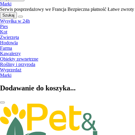
Marki
Serwis posprzedażowy we Francja
Bezpieczna płatność
Łatwe zwroty
Szukaj
Wysyłka w 24h
Pies
Kot
Zwierzęta
Hodowla
Farma
Kawalerzy
Obiekty zewnętrzne
Rośliny i przyroda
Wyprzedaż
Marki
Dodawanie do koszyka...