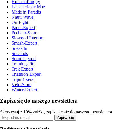
House of rugby
La sellerie de Maé
Made in Paradis
Nauti-Wave
On-Fight
Padel-Expert
Pecheur-Store
Slowood Interior
Smash-Expert
Sneak'In
Sneakids
Sport is good
Training-Fit
Trek Expert
Triathlon-Expert
TripnBikers
Vélo-Store
Winter-Expert
Zapisz się do naszego newslettera
Skorzystaj z 10% zniżki, zapisując się do naszego newslettera
Zapisz się