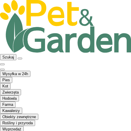
Szukaj
Wysyłka w 24h
Pies
Kot
Zwierzęta
Hodowla
Farma
Kawalerzy
Obiekty zewnętrzne
Rośliny i przyroda
Wyprzedaż