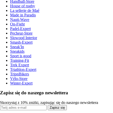
Handball-Store
House of rugby
La sellerie de Maé
Made in Paradis
Nauti-Wave
On-Fight
Padel-Expert
Pecheur-Store
Slowood Interior
Smash-Expert
Sneak'In
Sneakids
Sport is good
Training-Fit
Trek Expert
Triathlon-Expert
TripnBikers
Vélo-Store
Winter-Expert
Zapisz się do naszego newslettera
Skorzystaj z 10% zniżki, zapisując się do naszego newslettera
Zapisz się