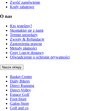
Zwróć zamówienie
Kody rabatowe
O nas
Kto jesteśmy?
Skontaktuj się z nami
Termin sprzedaży
Zwroty & Refundacje
Zastrzeżenia prawne
Metody płatności
Ceny i opcje dostawy
Oświadczenie o ochronie prywatności
Nasze sklepy
Basket Center
Daily Bikers
Direct Running
Direct-Volley
Espace Golf
Foot-Store
Galop-Store
Golf and co