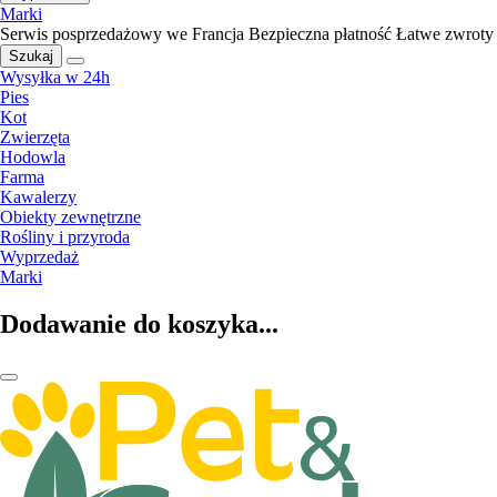
Marki
Serwis posprzedażowy we Francja
Bezpieczna płatność
Łatwe zwroty
Szukaj
Wysyłka w 24h
Pies
Kot
Zwierzęta
Hodowla
Farma
Kawalerzy
Obiekty zewnętrzne
Rośliny i przyroda
Wyprzedaż
Marki
Dodawanie do koszyka...