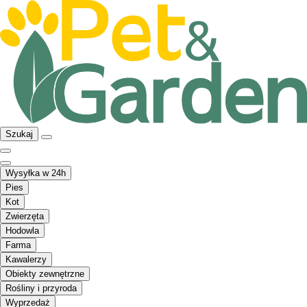
Szukaj
Wysyłka w 24h
Pies
Kot
Zwierzęta
Hodowla
Farma
Kawalerzy
Obiekty zewnętrzne
Rośliny i przyroda
Wyprzedaż