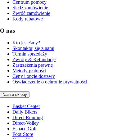
Centrum pomocy
Śledź zamówienie
Zwróć zamówienie
Kody rabatowe
O nas
Kto jesteśmy?
Skontaktuj się z nami
Termin sprzedaży
Zwroty & Refundacje
Zastrzeżenia prawne
Metody płatności
Ceny i opcje dostawy
Oświadczenie o ochronie prywatności
Nasze sklepy
Basket Center
Daily Bikers
Direct Running
Direct-Volley
Espace Golf
Foot-Store