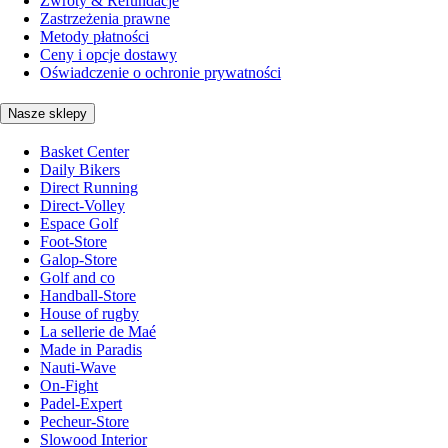
Zwroty & Refundacje
Zastrzeżenia prawne
Metody płatności
Ceny i opcje dostawy
Oświadczenie o ochronie prywatności
Nasze sklepy
Basket Center
Daily Bikers
Direct Running
Direct-Volley
Espace Golf
Foot-Store
Galop-Store
Golf and co
Handball-Store
House of rugby
La sellerie de Maé
Made in Paradis
Nauti-Wave
On-Fight
Padel-Expert
Pecheur-Store
Slowood Interior