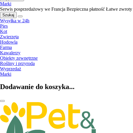
Marki
Serwis posprzedażowy we Francja
Bezpieczna płatność
Łatwe zwroty
Szukaj
Wysyłka w 24h
Pies
Kot
Zwierzęta
Hodowla
Farma
Kawalerzy
Obiekty zewnętrzne
Rośliny i przyroda
Wyprzedaż
Marki
Dodawanie do koszyka...