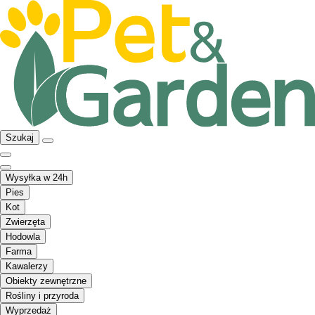
Szukaj
Wysyłka w 24h
Pies
Kot
Zwierzęta
Hodowla
Farma
Kawalerzy
Obiekty zewnętrzne
Rośliny i przyroda
Wyprzedaż