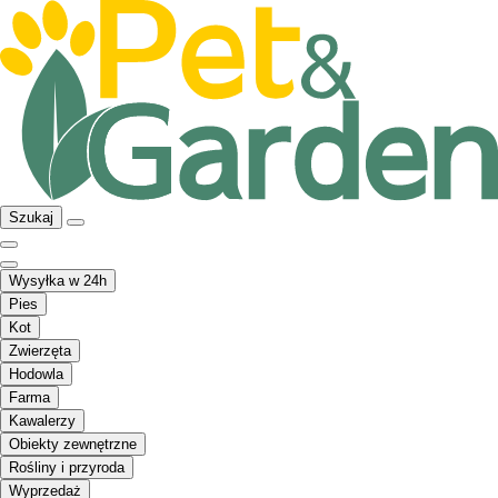
Szukaj
Wysyłka w 24h
Pies
Kot
Zwierzęta
Hodowla
Farma
Kawalerzy
Obiekty zewnętrzne
Rośliny i przyroda
Wyprzedaż