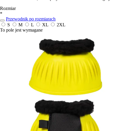
Rozmiar
*
Przewodnik po rozmiarach
S
M
L
XL
2XL
To pole jest wymagane