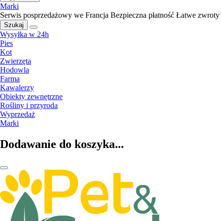
Marki
Serwis posprzedażowy we Francja
Bezpieczna płatność
Łatwe zwroty
Szukaj
Wysyłka w 24h
Pies
Kot
Zwierzęta
Hodowla
Farma
Kawalerzy
Obiekty zewnętrzne
Rośliny i przyroda
Wyprzedaż
Marki
Dodawanie do koszyka...