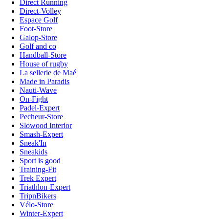
Direct Running
Direct-Volley
Espace Golf
Foot-Store
Galop-Store
Golf and co
Handball-Store
House of rugby
La sellerie de Maé
Made in Paradis
Nauti-Wave
On-Fight
Padel-Expert
Pecheur-Store
Slowood Interior
Smash-Expert
Sneak'In
Sneakids
Sport is good
Training-Fit
Trek Expert
Triathlon-Expert
TripnBikers
Vélo-Store
Winter-Expert