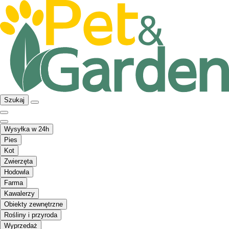
Szukaj
Wysyłka w 24h
Pies
Kot
Zwierzęta
Hodowla
Farma
Kawalerzy
Obiekty zewnętrzne
Rośliny i przyroda
Wyprzedaż