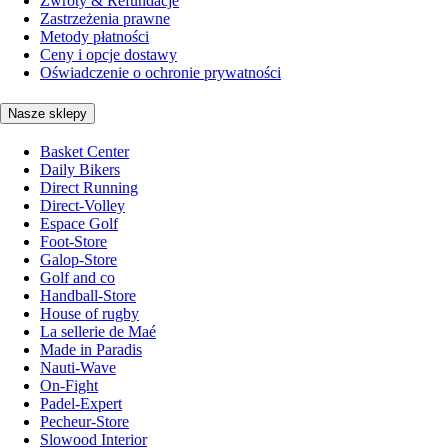
Zwroty & Refundacje
Zastrzeżenia prawne
Metody płatności
Ceny i opcje dostawy
Oświadczenie o ochronie prywatności
Nasze sklepy
Basket Center
Daily Bikers
Direct Running
Direct-Volley
Espace Golf
Foot-Store
Galop-Store
Golf and co
Handball-Store
House of rugby
La sellerie de Maé
Made in Paradis
Nauti-Wave
On-Fight
Padel-Expert
Pecheur-Store
Slowood Interior