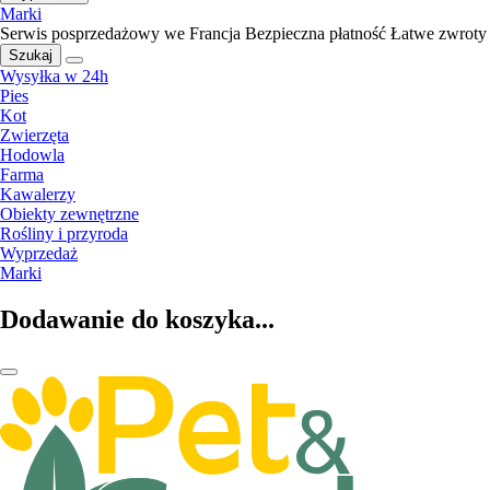
Marki
Serwis posprzedażowy we Francja
Bezpieczna płatność
Łatwe zwroty
Szukaj
Wysyłka w 24h
Pies
Kot
Zwierzęta
Hodowla
Farma
Kawalerzy
Obiekty zewnętrzne
Rośliny i przyroda
Wyprzedaż
Marki
Dodawanie do koszyka...