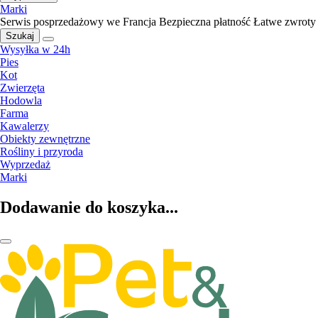
Marki
Serwis posprzedażowy we Francja
Bezpieczna płatność
Łatwe zwroty
Szukaj
Wysyłka w 24h
Pies
Kot
Zwierzęta
Hodowla
Farma
Kawalerzy
Obiekty zewnętrzne
Rośliny i przyroda
Wyprzedaż
Marki
Dodawanie do koszyka...