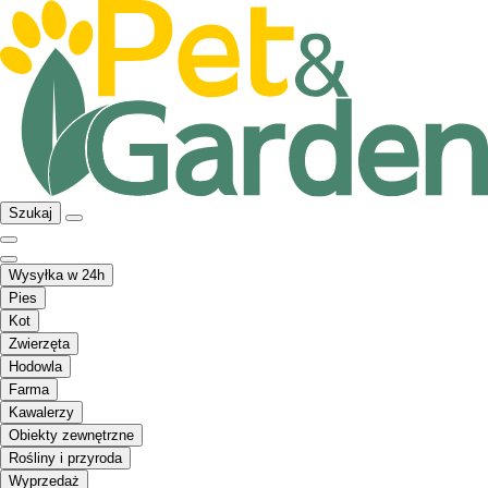
Szukaj
Wysyłka w 24h
Pies
Kot
Zwierzęta
Hodowla
Farma
Kawalerzy
Obiekty zewnętrzne
Rośliny i przyroda
Wyprzedaż