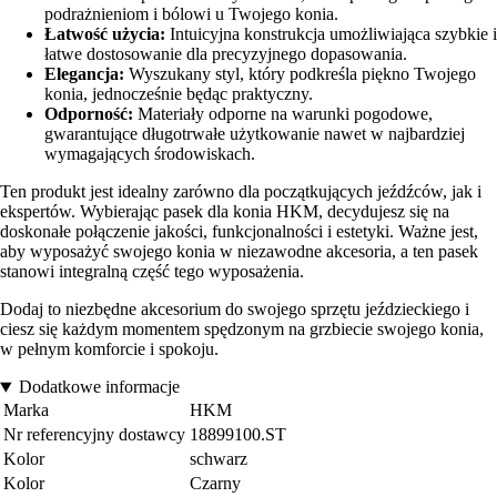
podrażnieniom i bólowi u Twojego konia.
Łatwość użycia:
Intuicyjna konstrukcja umożliwiająca szybkie i
łatwe dostosowanie dla precyzyjnego dopasowania.
Elegancja:
Wyszukany styl, który podkreśla piękno Twojego
konia, jednocześnie będąc praktyczny.
Odporność:
Materiały odporne na warunki pogodowe,
gwarantujące długotrwałe użytkowanie nawet w najbardziej
wymagających środowiskach.
Ten produkt jest idealny zarówno dla początkujących jeźdźców, jak i
ekspertów. Wybierając pasek dla konia HKM, decydujesz się na
doskonałe połączenie jakości, funkcjonalności i estetyki. Ważne jest,
aby wyposażyć swojego konia w niezawodne akcesoria, a ten pasek
stanowi integralną część tego wyposażenia.
Dodaj to niezbędne akcesorium do swojego sprzętu jeździeckiego i
ciesz się każdym momentem spędzonym na grzbiecie swojego konia,
w pełnym komforcie i spokoju.
Dodatkowe informacje
Marka
HKM
Nr referencyjny dostawcy
18899100.ST
Kolor
schwarz
Kolor
Czarny