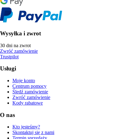
Wysyłka i zwrot
30 dni na zwrot
Zwróć zamówienie
Trustpilot
Usługi
Moje konto
Centrum pomocy
Śledź zamówienie
Zwróć zamówienie
Kody rabatowe
O nas
Kto jesteśmy?
Skontaktuj się z nami
Termin sprzedaży