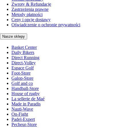
Zwroty & Refundacje
Zastrzeżenia prawne
Metody płatności
Ceny i opcje dostawy
Oświadczenie o ochronie prywatności
Nasze sklepy
Basket Center
Daily Bikers
Direct Running
Direct-Volley
Espace Golf
Foot-Store
Galop-Store
Golf and co
Handball-Store
House of rugby
La sellerie de Maé
Made in Paradis
Nauti-Wave
On-Fight
Padel-Expert
Pecheur-Store